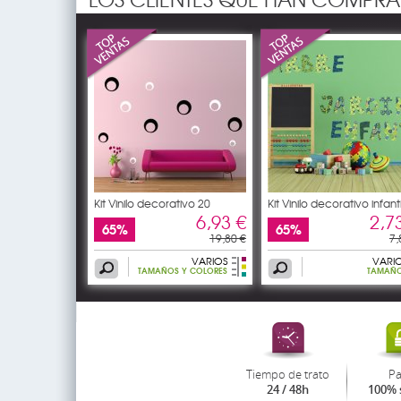
Kit Vinilo decorativo 20
Kit Vinilo decorativo infanti
6,93 €
2,7
65%
65%
19,80 €
7,
VARIOS
VARI
TAMAÑOS Y COLORES
TAMAÑ
Tiempo de trato
P
24 / 48h
100% 