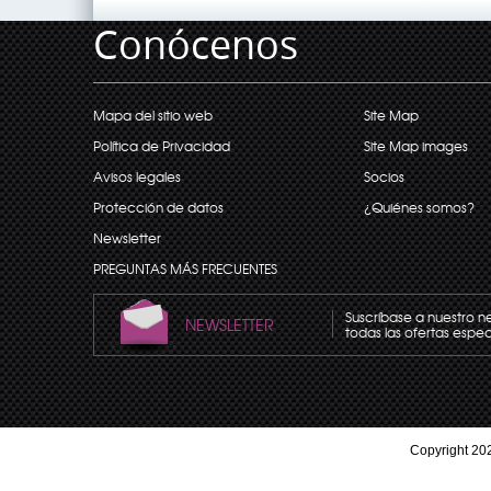
Conócenos
Mapa del sitio web
Site Map
Política de Privacidad
Site Map images
Avisos legales
Socios
Protección de datos
¿Quiénes somos?
Newsletter
PREGUNTAS MÁS FRECUENTES
Suscríbase a nuestro n
NEWSLETTER
todas las ofertas espec
Copyright 202