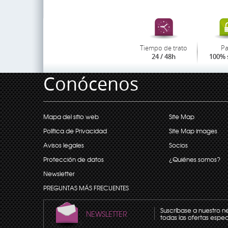
Tiempo de trato
P
24 / 48h
100% 
Conócenos
Mapa del sitio web
Site Map
Política de Privacidad
Site Map images
Avisos legales
Socios
Protección de datos
¿Quiénes somos?
Newsletter
PREGUNTAS MÁS FRECUENTES
Suscríbase a nuestro n
NEWSLETTER
todas las ofertas espec