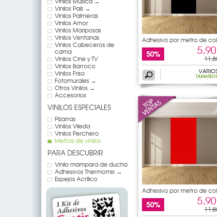
Vinilos Música →
Vinilos País →
Vinilos Palmeras
Vinilos Amor
Vinilos Mariposas
Vinilos Ventanas
Adhesivo por metro de col
Vinilos Cabeceros de
5,90
cama
50%
Vinilos Cine y TV
11,8
Vinilos Barroco
VARIO
Vinilos Friso
TAMAÑO
Fotomurales →
Otros Vinilos →
Accesorios
VINILOS ESPECIALES
Pizarras
Vinilos Vileda
Vinilos Perchero
Metros de vinilos
PARA DESCUBRIR
Vinilo mampara de ducha
Adhesivos Thermomix →
Espejos Acrílico
Adhesivo por metro de col
5,90
50%
11,8