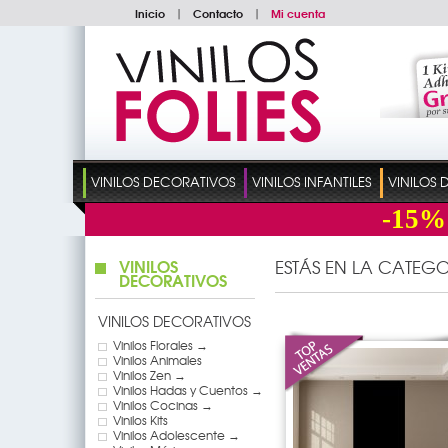
Inicio
|
Contacto
|
Mi cuenta
VINILOS DECORATIVOS
VINILOS INFANTILES
VINILOS
-15%
VINILOS
ESTÁS EN LA CATEGO
DECORATIVOS
VINILOS DECORATIVOS
Vinilos Florales →
Vinilos Animales
Vinilos Zen →
Vinilos Hadas y Cuentos →
Vinilos Cocinas →
Vinilos Kits
Vinilos Adolescente →