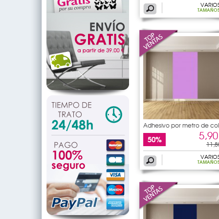
VARIO
TAMAÑO
Adhesivo por metro de col
5,90
50%
11,8
VARIO
TAMAÑO