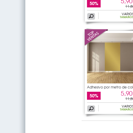
5,90
50%
11,8
VARIO
TAMAÑO
Adhesivo por metro de col
5,90
50%
11,8
VARIO
TAMAÑO