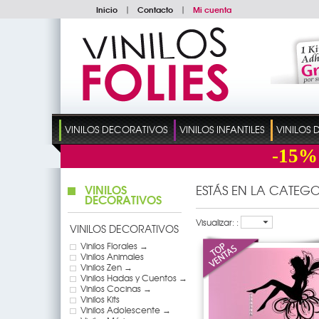
Inicio
|
Contacto
|
Mi cuenta
VINILOS DECORATIVOS
VINILOS INFANTILES
VINILOS
-15%
VINILOS
ESTÁS EN LA CATEGO
DECORATIVOS
Visualizar: :
VINILOS DECORATIVOS
Vinilos Florales →
Vinilos Animales
Vinilos Zen →
Vinilos Hadas y Cuentos →
Vinilos Cocinas →
Vinilos Kits
Vinilos Adolescente →