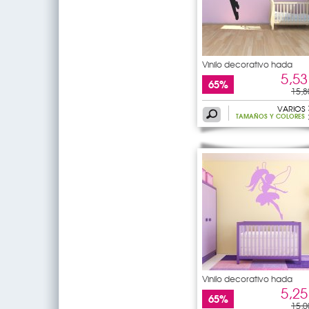
Vinilo decorativo hada
5,53
65%
15,8
VARIOS
TAMAÑOS Y COLORES
Vinilo decorativo hada
5,25
65%
15,0