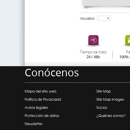
Visualizar: :
Tiempo de trato
P
24 / 48h
100% 
Conócenos
Mapa del sitio web
Site Map
Política de Privacidad
Site Map images
Avisos legales
Socios
Protección de datos
¿Quiénes somos?
Newsletter