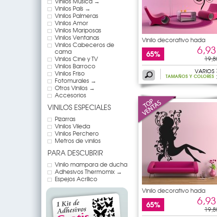
Vinilos Música →
Vinilos País →
Vinilos Palmeras
Vinilos Amor
Vinilos Mariposas
Vinilos Ventanas
Vinilo decorativo hada
Vinilos Cabeceros de
6,93
cama
65%
Vinilos Cine y TV
19,8
Vinilos Barroco
VARIOS
Vinilos Friso
TAMAÑOS Y COLORES
Fotomurales →
Otros Vinilos →
Accesorios
VINILOS ESPECIALES
Pizarras
Vinilos Vileda
Vinilos Perchero
Metros de vinilos
PARA DESCUBRIR
Vinilo mampara de ducha
Adhesivos Thermomix →
Espejos Acrílico
Vinilo decorativo hada
6,93
65%
19,8