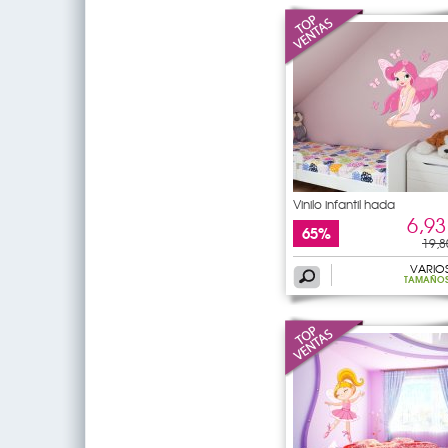
Vinilo infantil hada
6,93
65%
19,8
VARIO
TAMAÑO