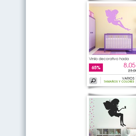
Vinilo decorativo hada
8,05
65%
23,0
VARIOS
TAMAÑOS Y COLORES