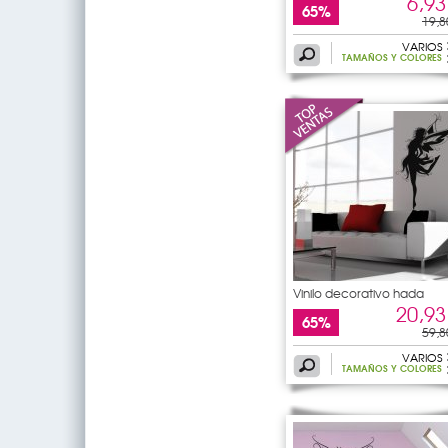
6,93
65%
19,8
VARIOS
TAMAÑOS Y COLORES
Vinilo decorativo hada
20,93
65%
59,8
VARIOS
TAMAÑOS Y COLORES