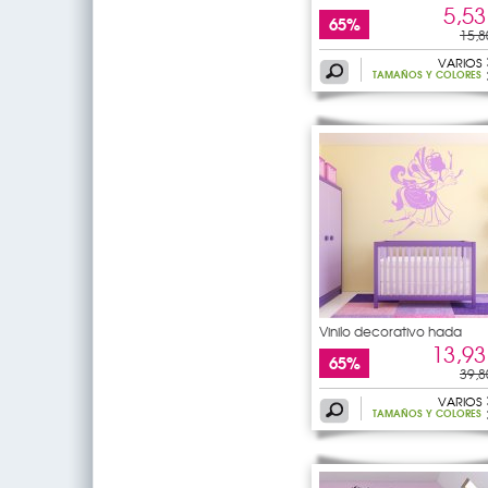
5,53
65%
15,8
VARIOS
TAMAÑOS Y COLORES
Vinilo decorativo hada
13,93
65%
39,8
VARIOS
TAMAÑOS Y COLORES