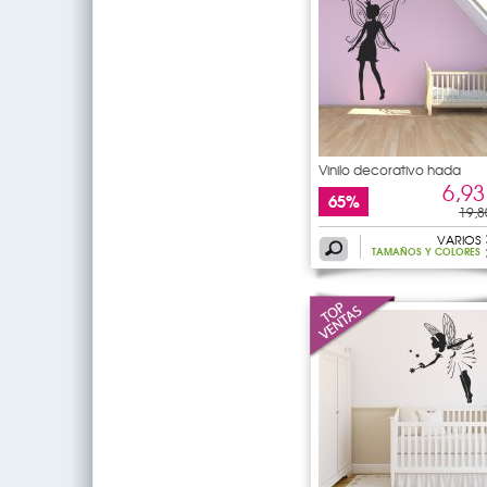
Vinilo decorativo hada
6,93
65%
19,8
VARIOS
TAMAÑOS Y COLORES