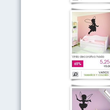
Vinilo decorativo hada
5,25
65%
15,0
VARIOS
TAMAÑOS Y COLORES