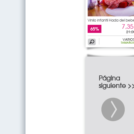
Vinilo infantil Hada del beb
7,35
65%
21,0
VARIO
TAMAÑO
Página
siguiente >