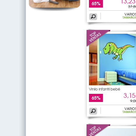
13,23
65%
37,8
VARIO
TAMAÑO
Vinilo infantil bebé
3,15
65%
9,0
VARIO
TAMAÑO