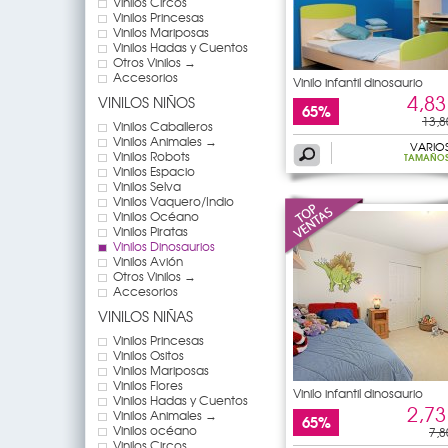
Vinilos Circos
Vinilos Princesas
Vinilos Mariposas
Vinilos Hadas y Cuentos
Otros Vinilos →
Accesorios
Vinilo infantil dinosaurio
4,83
VINILOS NIÑOS
65%
13,8
Vinilos Caballeros
Vinilos Animales →
VARIO
Vinilos Robots
TAMAÑO
Vinilos Espacio
Vinilos Selva
Vinilos Vaquero/Indio
Vinilos Océano
Vinilos Piratas
Vinilos Dinosaurios
Vinilos Avión
Otros Vinilos →
Accesorios
VINILOS NIÑAS
Vinilos Princesas
Vinilos Ositos
Vinilos Mariposas
Vinilos Flores
Vinilo infantil dinosaurio
Vinilos Hadas y Cuentos
2,73
Vinilos Animales →
65%
Vinilos océano
7,8
Vinilos Circos