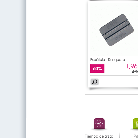
Espátula - Rasqueta
1,96
60%
4,9
Tiempo de trato
P