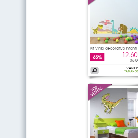
Kit Vinilo decorativo infantil
12,60
65%
36,0
VARIO
TAMAÑO