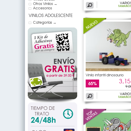
VARIO
Otros Vinilos →
TAMAÑO
Accesorios
VINILOS ADOLESCENTE
Categorías →
Vinilo infantil dinosaurio
3,15
65%
9,0
VARIO
TAMAÑO