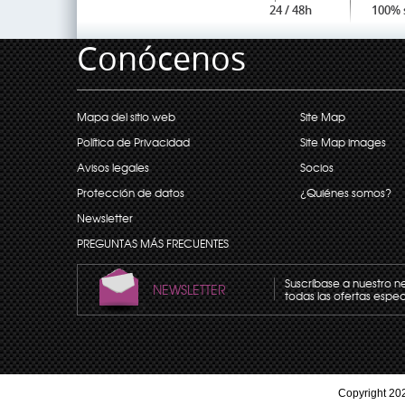
24 / 48h
100% 
Conócenos
Mapa del sitio web
Site Map
Política de Privacidad
Site Map images
Avisos legales
Socios
Protección de datos
¿Quiénes somos?
Newsletter
PREGUNTAS MÁS FRECUENTES
Suscríbase a nuestro n
NEWSLETTER
todas las ofertas espec
Copyright 202