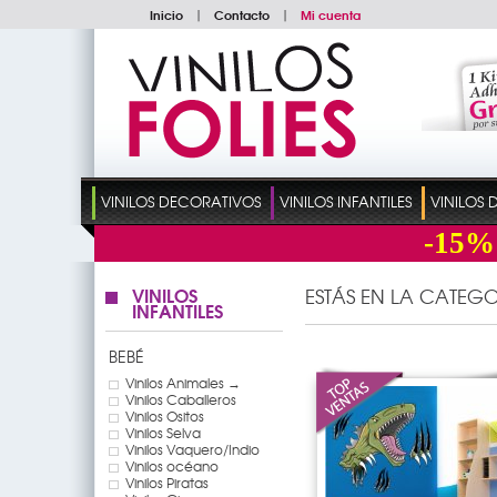
Inicio
|
Contacto
|
Mi cuenta
VINILOS DECORATIVOS
VINILOS INFANTILES
VINILOS
-15%
VINILOS
ESTÁS EN LA CATEGO
INFANTILES
BEBÉ
Vinilos Animales →
Vinilos Caballeros
Vinilos Ositos
Vinilos Selva
Vinilos Vaquero/Indio
Vinilos océano
Vinilos Piratas