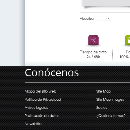
Visualizar: :
Tiempo de trato
P
24 / 48h
100% 
Conócenos
Mapa del sitio web
Site Map
Política de Privacidad
Site Map images
Avisos legales
Socios
Protección de datos
¿Quiénes somos?
Newsletter