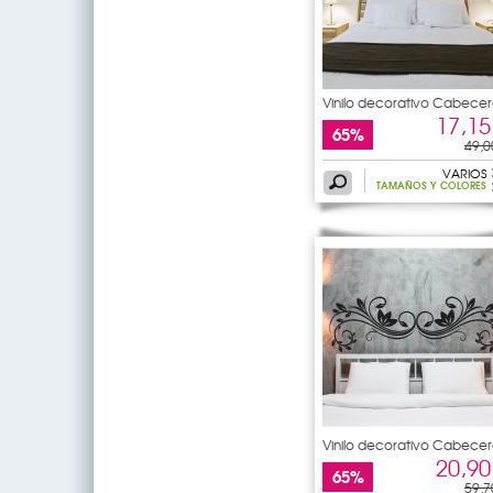
Vinilo decorativo Cabecer
de
17,15
65%
49,0
VARIOS
TAMAÑOS Y COLORES
Vinilo decorativo Cabecer
de
20,90
65%
59,7