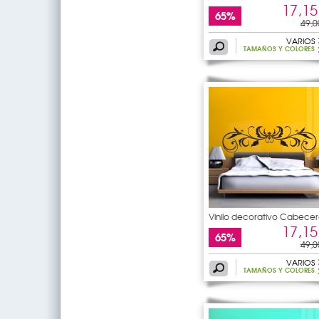
de
17,15
65%
49,0
VARIOS
TAMAÑOS Y COLORES
Vinilo decorativo Cabecer
de
17,15
65%
49,0
VARIOS
TAMAÑOS Y COLORES