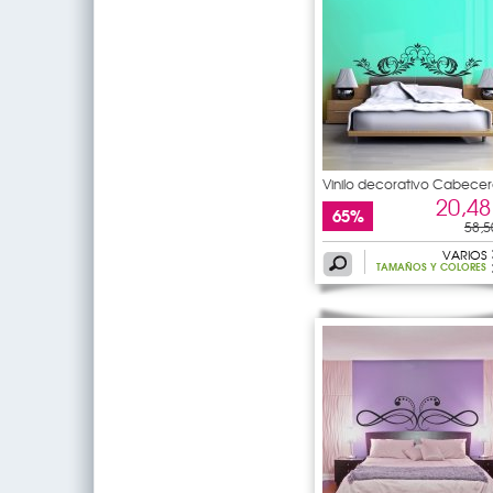
Vinilo decorativo Cabecer
de
20,48
65%
58,5
VARIOS
TAMAÑOS Y COLORES