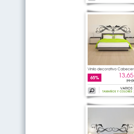
Vinilo decorativo Cabecer
de
13,65
65%
39,0
VARIOS
TAMAÑOS Y COLORES