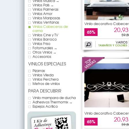
Vinilos Música →
Vinilos País →
Vinilos Palmeras
Vinilos Amor
Vinilos Mariposas
Vinilos Ventanas
Vinilo decorativo Cabecer
Vinilos Cabeceros de
de
20,93
cama
65%
Vinilos Cine y TV
59,8
Vinilos Barroco
VARIOS
Vinilos Friso
TAMAÑOS Y COLORES
Fotomurales →
Otros Vinilos →
Accesorios
VINILOS ESPECIALES
Pizarras
Vinilos Vileda
Vinilos Perchero
Metros de vinilos
PARA DESCUBRIR
Vinilo mampara de ducha
Adhesivos Thermomix →
Espejos Acrílico
Vinilo decorativo Cabecer
de
20,93
65%
59,8