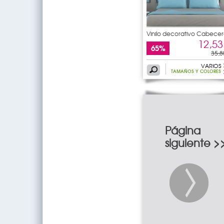
Vinilo decorativo Cabecer
de
12,53
65%
35,8
VARIOS
TAMAÑOS Y COLORES
Página
siguiente >