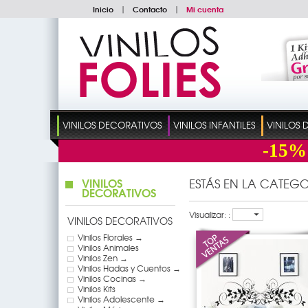
Inicio
|
Contacto
|
Mi cuenta
VINILOS DECORATIVOS
VINILOS INFANTILES
VINILOS
-15%
VINILOS
ESTÁS EN LA CATEGO
DECORATIVOS
Visualizar: :
VINILOS DECORATIVOS
Vinilos Florales →
Vinilos Animales
Vinilos Zen →
Vinilos Hadas y Cuentos →
Vinilos Cocinas →
Vinilos Kits
Vinilos Adolescente →