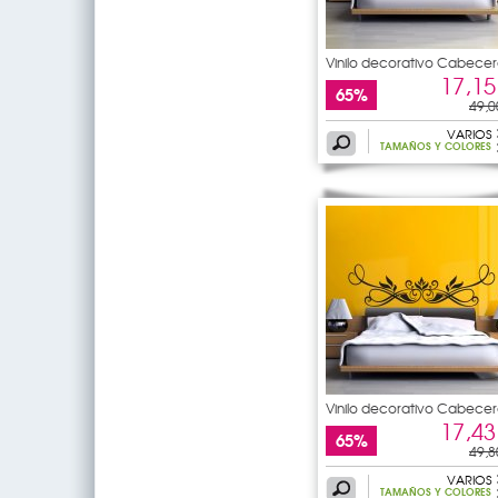
Vinilo decorativo Cabecer
de
17,15
65%
49,0
VARIOS
TAMAÑOS Y COLORES
Vinilo decorativo Cabecer
de
17,43
65%
49,8
VARIOS
TAMAÑOS Y COLORES