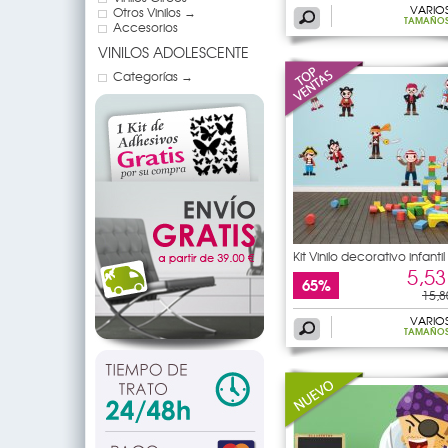
VARIO
Otros Vinilos →
TAMAÑO
Accesorios
VINILOS ADOLESCENTE
Categorías →
Kit Vinilo decorativo infantil
5,53
65%
15,8
VARIO
TAMAÑO