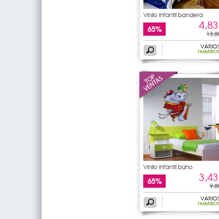
Vinilo infantil bandera
4,83
65%
13,8
VARIO
TAMAÑO
Vinilo infantil búho
3,43
65%
9,8
VARIO
TAMAÑO