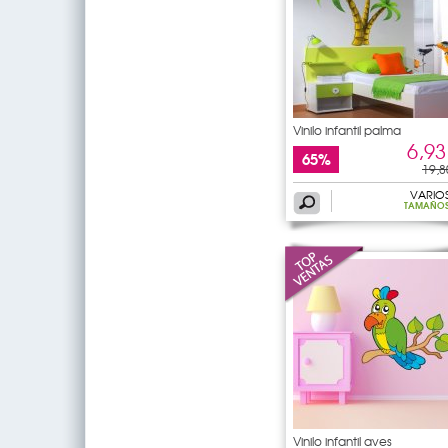
Vinilo infantil palma
6,93
65%
19,8
VARIO
TAMAÑO
Vinilo infantil aves