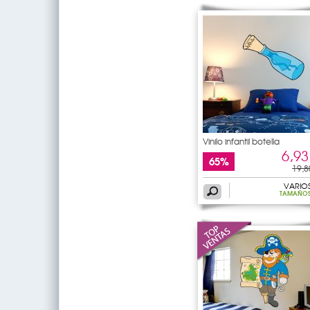
Vinilo infantil botella
6,93
65%
19,8
VARIO
TAMAÑO