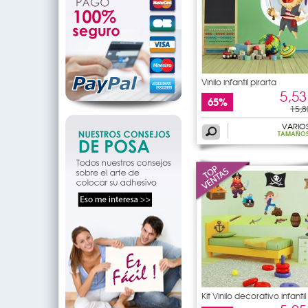
Vinilo infantil pirarta
5,53
65%
15,8
VARIO
TAMAÑO
Kit Vinilo decorativo infantil