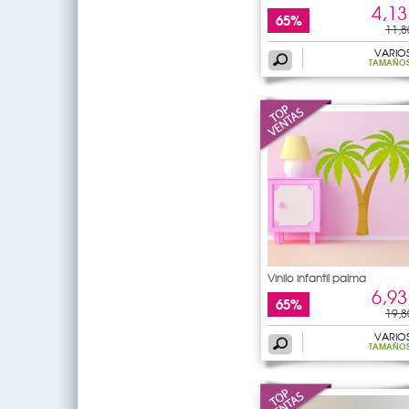
4,13
65%
11,8
VARIO
TAMAÑO
Vinilo infantil palma
6,93
65%
19,8
VARIO
TAMAÑO