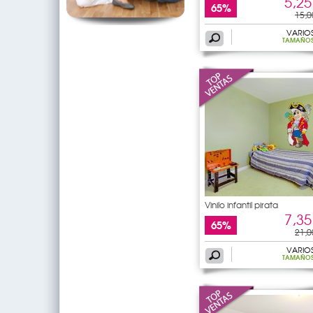
5,25
65%
15,0
VARIO
TAMAÑO
Vinilo infantil pirata
7,35
65%
21,0
VARIO
TAMAÑO