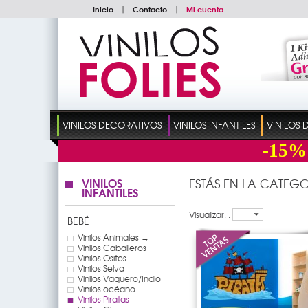
Inicio
|
Contacto
|
Mi cuenta
VINILOS DECORATIVOS
VINILOS INFANTILES
VINILOS
-15%
VINILOS
ESTÁS EN LA CATEGO
INFANTILES
Visualizar: :
BEBÉ
Vinilos Animales →
Vinilos Caballeros
Vinilos Ositos
Vinilos Selva
Vinilos Vaquero/Indio
Vinilos océano
Vinilos Piratas