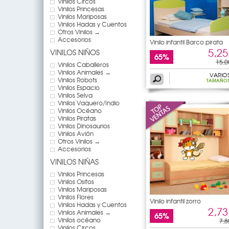
Vinilos Circos
Vinilos Princesas
Vinilos Mariposas
Vinilos Hadas y Cuentos
Otros Vinilos →
Accesorios
Vinilo infantil Barco pirata
5,25
VINILOS NIÑOS
65%
15,0
Vinilos Caballeros
Vinilos Animales →
VARIO
Vinilos Robots
TAMAÑO
Vinilos Espacio
Vinilos Selva
Vinilos Vaquero/Indio
Vinilos Océano
Vinilos Piratas
Vinilos Dinosaurios
Vinilos Avión
Otros Vinilos →
Accesorios
VINILOS NIÑAS
Vinilos Princesas
Vinilos Ositos
Vinilos Mariposas
Vinilos Flores
Vinilo infantil zorro
Vinilos Hadas y Cuentos
2,73
Vinilos Animales →
65%
Vinilos océano
7,8
Vinilos Circos