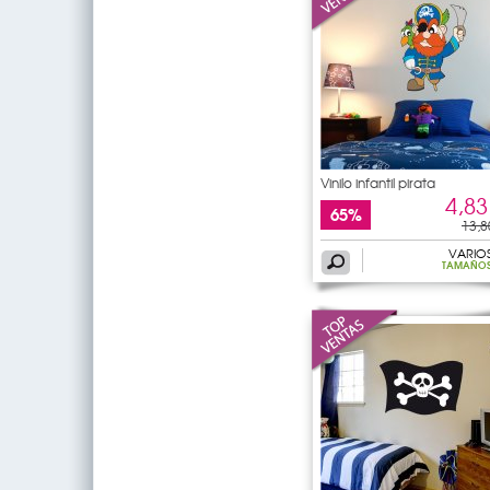
Vinilo infantil pirata
4,83
65%
13,8
VARIO
TAMAÑO