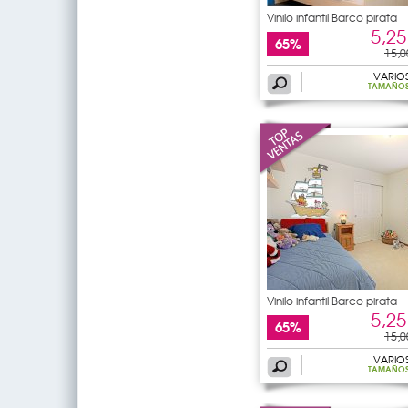
Vinilo infantil Barco pirata
5,25
65%
15,0
VARIO
TAMAÑO
Vinilo infantil Barco pirata
5,25
65%
15,0
VARIO
TAMAÑO