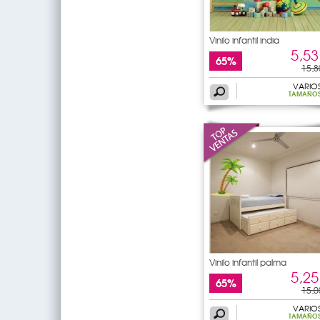
Vinilo infantil india
5,53
65%
15,8
VARIO
TAMAÑO
Vinilo infantil palma
5,25
65%
15,0
VARIO
TAMAÑO