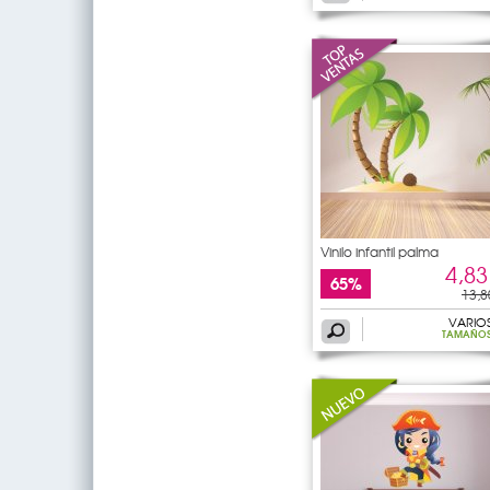
Vinilo infantil palma
4,83
65%
13,8
VARIO
TAMAÑO