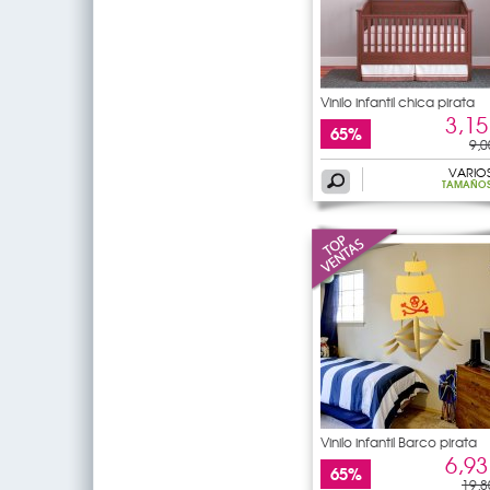
Vinilo infantil chica pirata
3,15
65%
9,0
VARIO
TAMAÑO
Vinilo infantil Barco pirata
6,93
65%
19,8