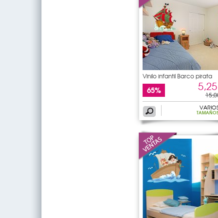
Vinilo infantil Barco pirata
5,25
65%
15,0
VARIO
TAMAÑO