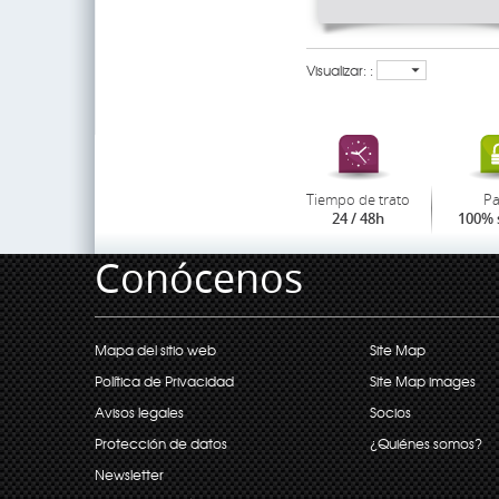
Visualizar: :
Tiempo de trato
P
24 / 48h
100% 
Conócenos
Mapa del sitio web
Site Map
Política de Privacidad
Site Map images
Avisos legales
Socios
Protección de datos
¿Quiénes somos?
Newsletter