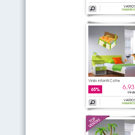
VARIO
TAMAÑO
Vinilo infantil Cofre
6,93
65%
19,8
VARIO
TAMAÑO