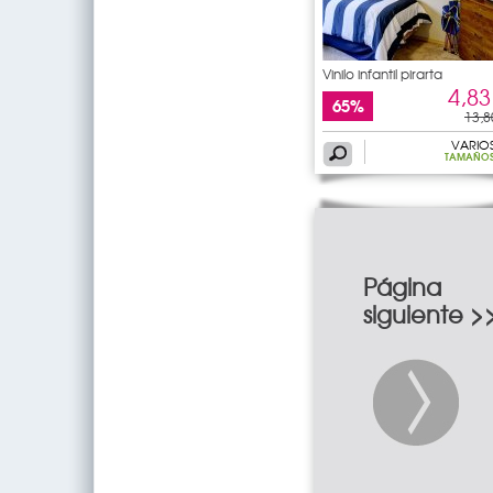
Vinilo infantil pirarta
4,83
65%
13,8
VARIO
TAMAÑO
Página
siguiente >