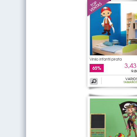
Vinilo infantil pirata
3,43
65%
9,8
VARIO
TAMAÑO