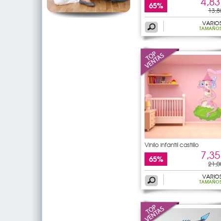
4,83
65%
13,8
VARIO
TAMAÑO
Vinilo infantil castillo
7,35
65%
21,0
VARIO
TAMAÑO