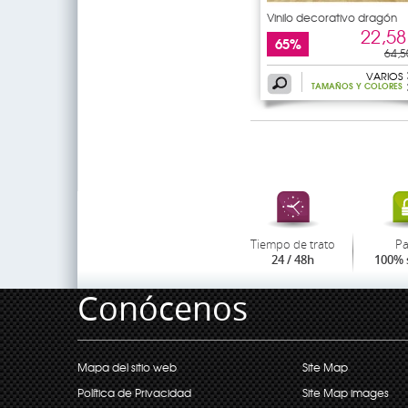
Vinilo decorativo dragón
22,58
65%
64,5
VARIOS
TAMAÑOS Y COLORES
Tiempo de trato
P
24 / 48h
100% 
Conócenos
Mapa del sitio web
Site Map
Política de Privacidad
Site Map images