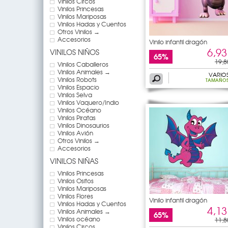
Vinilos Circos
Vinilos Princesas
Vinilos Mariposas
Vinilos Hadas y Cuentos
Otros Vinilos →
Accesorios
Vinilo infantil dragón
6,93
VINILOS NIÑOS
65%
19,8
Vinilos Caballeros
Vinilos Animales →
VARIO
Vinilos Robots
TAMAÑO
Vinilos Espacio
Vinilos Selva
Vinilos Vaquero/Indio
Vinilos Océano
Vinilos Piratas
Vinilos Dinosaurios
Vinilos Avión
Otros Vinilos →
Accesorios
VINILOS NIÑAS
Vinilos Princesas
Vinilos Ositos
Vinilos Mariposas
Vinilos Flores
Vinilo infantil dragón
Vinilos Hadas y Cuentos
4,13
Vinilos Animales →
65%
Vinilos océano
11,8
Vinilos Circos