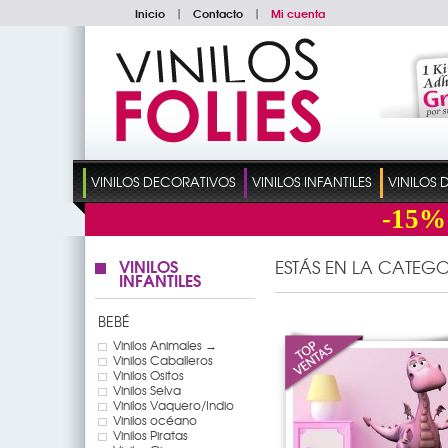
Inicio
|
Contacto
|
Mi cuenta
VINILOS DECORATIVOS
VINILOS INFANTILES
VINILOS
-15%
VINILOS
ESTÁS EN LA CATEGO
INFANTILES
BEBÉ
Vinilos Animales →
Vinilos Caballeros
Vinilos Ositos
Vinilos Selva
Vinilos Vaquero/Indio
Vinilos océano
Vinilos Piratas