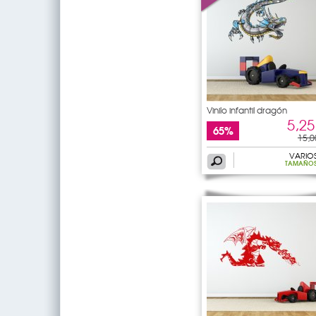
Vinilo infantil dragón
5,25
65%
15,0
VARIO
TAMAÑO