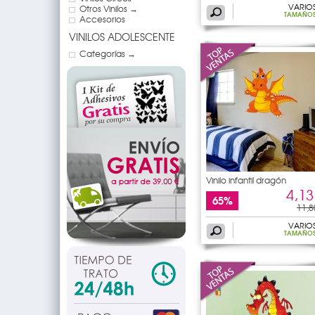
VARIO
Otros Vinilos →
TAMAÑO
Accesorios
VINILOS ADOLESCENTE
Categorías →
Vinilo infantil dragón
4,13
65%
11,8
VARIO
TAMAÑO