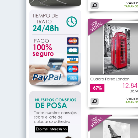
VARIO
TAMAÑO
Cuadro Forex London
12,84
67%
38,9
VARIO
TAMAÑO