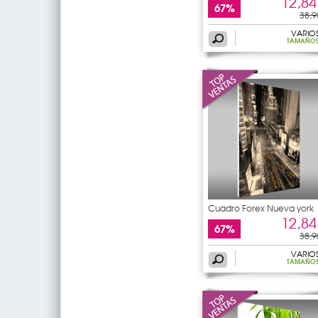
12,84
67%
38,9
VARIO
TAMAÑO
Cuadro Forex Nueva york
12,84
67%
38,9
VARIO
TAMAÑO