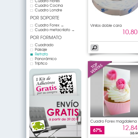
Cuadro Flores
Cuadro Cocina
Cuadro Londre
POR SOPORTE
Cuadro Forex →
Vinilos doble cara
Cuadro metacrilato →
10,80
POR FORMATO
Cuadrado
Paisaje
Retrato
Panorámico
Tríptico
Cuadro Forex magdalena
12,84
67%
38,9