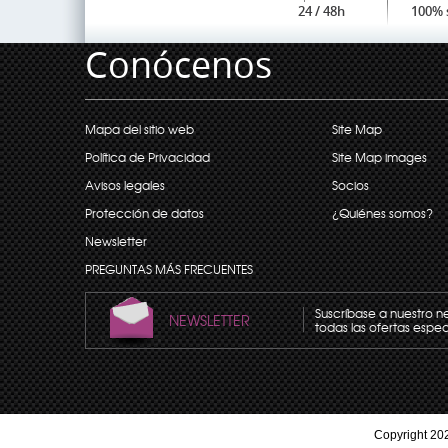
24 / 48h
100% 
Conócenos
Mapa del sitio web
Site Map
Política de Privacidad
Site Map images
Avisos legales
Socios
Protección de datos
¿Quiénes somos?
Newsletter
PREGUNTAS MÁS FRECUENTES
Suscríbase a nuestro n
NEWSLETTER
todas las ofertas espec
Copyright 202