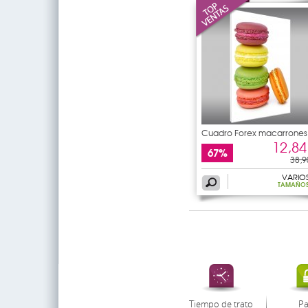
Cuadro Forex macarrones
12,84
67%
38,9
VARIO
TAMAÑO
Tiempo de trato
P