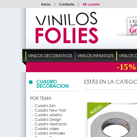
Inicio
|
Contacto
|
Mi cuenta
VINILOS DECORATIVOS
VINILOS INFANTILES
VINILOS
-15%
CUADRO
ESTÁS EN LA CATEGO
DECORACION
POR TEMA
Cuadro Zen
Cuadro New York
Cuadro urbano
Cuadro Design
Cuadro Abstracto
Cuadro viajes
Cuadro Animales