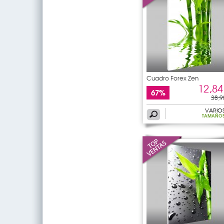
Cuadro Forex Zen
12,84
67%
38,9
VARIO
TAMAÑO