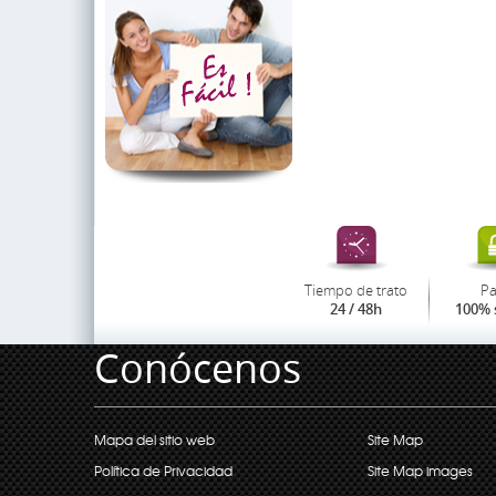
Tiempo de trato
P
24 / 48h
100% 
Conócenos
Mapa del sitio web
Site Map
Política de Privacidad
Site Map images