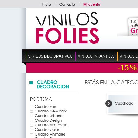
Inicio
|
Contacto
|
Mi cuenta
VINILOS DECORATIVOS
VINILOS INFANTILES
VINILOS
-15%
CUADRO
ESTÁS EN LA CATEGO
DECORACION
POR TEMA
Cuadrado
Cuadro Zen
Cuadro New York
Cuadro urbano
Cuadro Design
Cuadro Abstracto
Cuadro viajes
Cuadro Animales