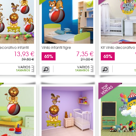
decorativo infantil
Vinilo infantil tigre
Kit Vinilo decorativo 
13,93 €
7,35 €
65%
65%
39,80 €
21,00 €
VARIOS
VARIOS
TAMAÑOS
TAMAÑOS