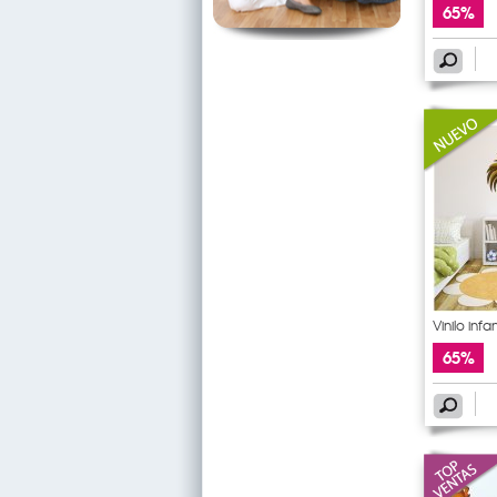
65%
Vinilo infan
65%