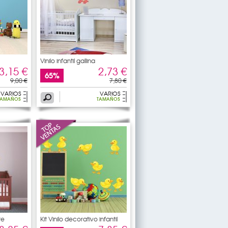
Vinilo infantil gallina
3,15 €
2,73 €
65%
9,00 €
7,80 €
VARIOS
VARIOS
TAMAÑOS
TAMAÑOS
te
Kit Vinilo decorativo infantil