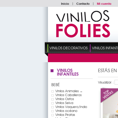
Inicio
|
Contacto
|
Mi cuenta
VINILOS DECORATIVOS
VINILOS INFANT
VINILOS
ESTÁS EN
INFANTILES
Visualizar: :
BEBÉ
Vinilos Animales →
Vinilos Caballeros
Vinilos Ositos
Vinilos Selva
Vinilos Vaquero/Indio
Vinilos océano
Vinilos Piratas