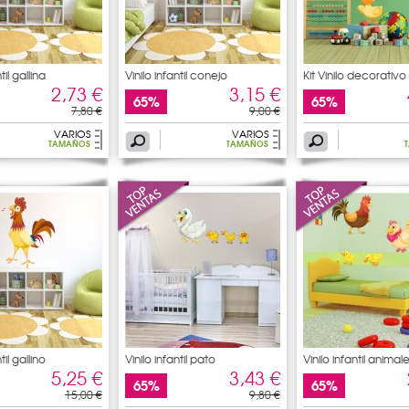
til gallina
Vinilo infantil conejo
Kit Vinilo decorativo 
2,73 €
3,15 €
65%
65%
7,80 €
9,00 €
VARIOS
VARIOS
TAMAÑOS
TAMAÑOS
til gallino
Vinilo infantil pato
Vinilo infantil animal
5,25 €
3,43 €
65%
65%
15,00 €
9,80 €