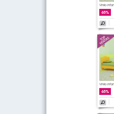
Vinilo infan
65%
Vinilo infan
65%