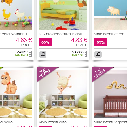
decorativo infantil
Kit Vinilo decorativo infantil
Vinilo infantil cerdo
4,83 €
4,83 €
65%
65%
13,80 €
13,80 €
VARIOS
VARIOS
TAMAÑOS
TAMAÑOS
ntil perro
Vinilo infantil erizo
Vinilo infantil serpien