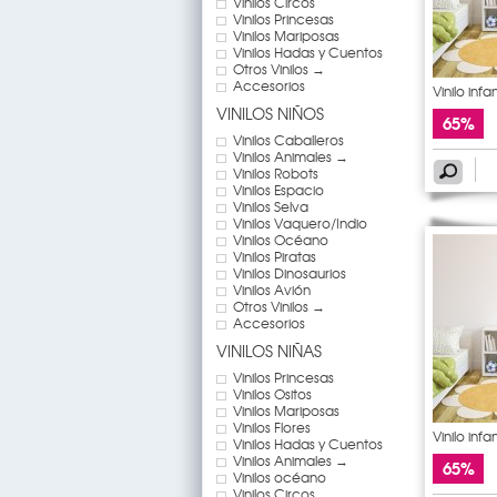
Vinilos Circos
Vinilos Princesas
Vinilos Mariposas
Vinilos Hadas y Cuentos
Otros Vinilos →
Accesorios
Vinilo infan
VINILOS NIÑOS
65%
Vinilos Caballeros
Vinilos Animales →
Vinilos Robots
Vinilos Espacio
Vinilos Selva
Vinilos Vaquero/Indio
Vinilos Océano
Vinilos Piratas
Vinilos Dinosaurios
Vinilos Avión
Otros Vinilos →
Accesorios
VINILOS NIÑAS
Vinilos Princesas
Vinilos Ositos
Vinilos Mariposas
Vinilos Flores
Vinilo infan
Vinilos Hadas y Cuentos
Vinilos Animales →
65%
Vinilos océano
Vinilos Circos