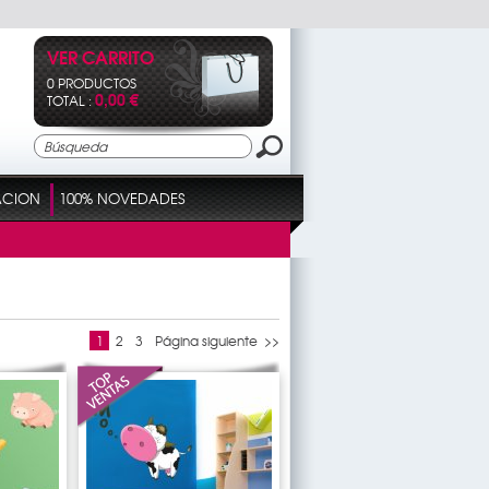
VER CARRITO
0 PRODUCTOS
0,00 €
TOTAL :
ACION
100% NOVEDADES
1
2
3
Página siguiente >>