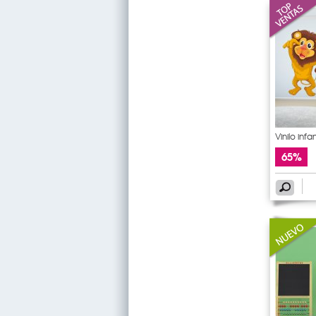
Vinilo infan
65%