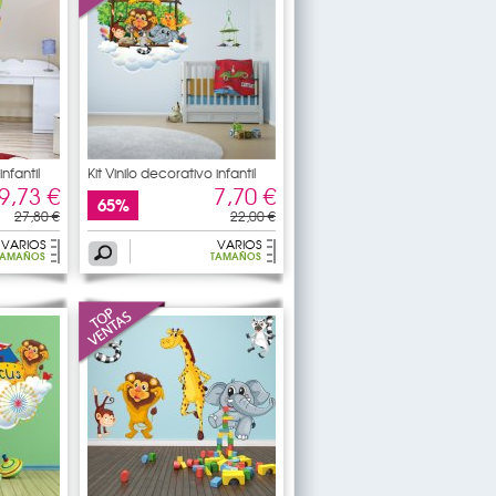
infantil
Kit Vinilo decorativo infantil
9,73 €
7,70 €
65%
27,80 €
22,00 €
VARIOS
VARIOS
TAMAÑOS
TAMAÑOS