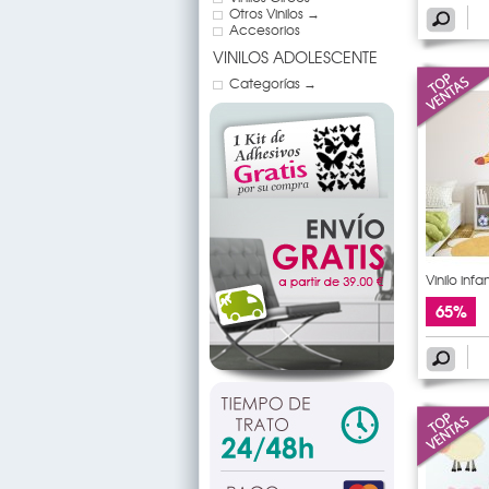
Otros Vinilos →
Accesorios
VINILOS ADOLESCENTE
Categorías →
Vinilo infa
65%