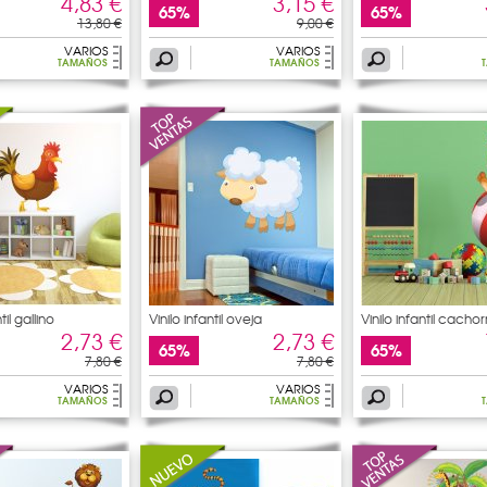
4,83 €
3,15 €
65%
65%
13,80 €
9,00 €
VARIOS
VARIOS
TAMAÑOS
TAMAÑOS
til gallino
Vinilo infantil oveja
Vinilo infantil cacho
2,73 €
2,73 €
65%
65%
7,80 €
7,80 €
VARIOS
VARIOS
TAMAÑOS
TAMAÑOS