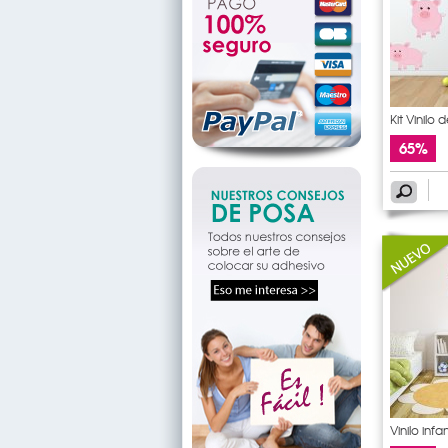
Kit Vinilo 
65%
Vinilo infa