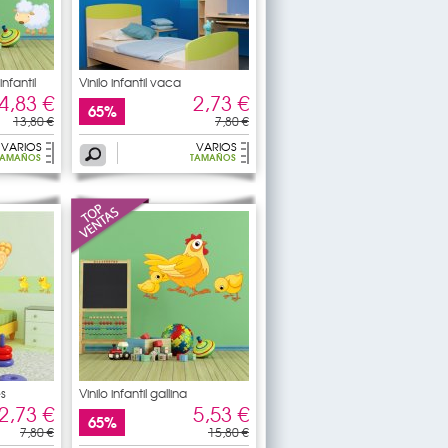
infantil
Vinilo infantil vaca
4,83 €
2,73 €
65%
13,80 €
7,80 €
VARIOS
VARIOS
TAMAÑOS
TAMAÑOS
es
Vinilo infantil gallina
2,73 €
5,53 €
65%
7,80 €
15,80 €