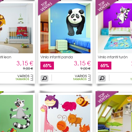
til leon
Vinilo infantil panda
Vinilo infantil turón
3,15 €
3,15 €
65%
65%
9,00 €
9,00 €
VARIOS
VARIOS
TAMAÑOS
TAMAÑOS