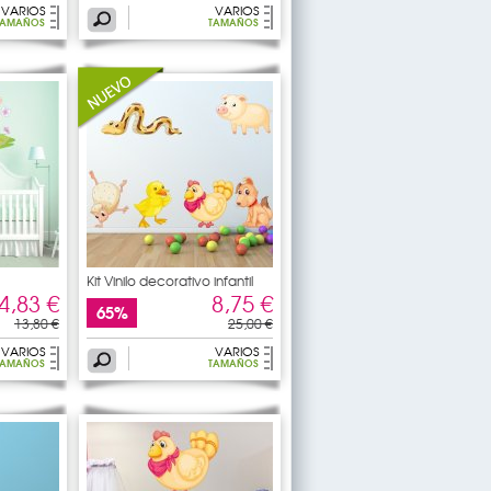
VARIOS
VARIOS
TAMAÑOS
TAMAÑOS
Kit Vinilo decorativo infantil
4,83 €
8,75 €
65%
13,80 €
25,00 €
VARIOS
VARIOS
TAMAÑOS
TAMAÑOS