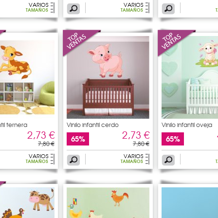
VARIOS
VARIOS
TAMAÑOS
TAMAÑOS
ntil ternera
Vinilo infantil cerdo
Vinilo infantil oveja
2,73 €
2,73 €
65%
65%
7,80 €
7,80 €
VARIOS
VARIOS
TAMAÑOS
TAMAÑOS