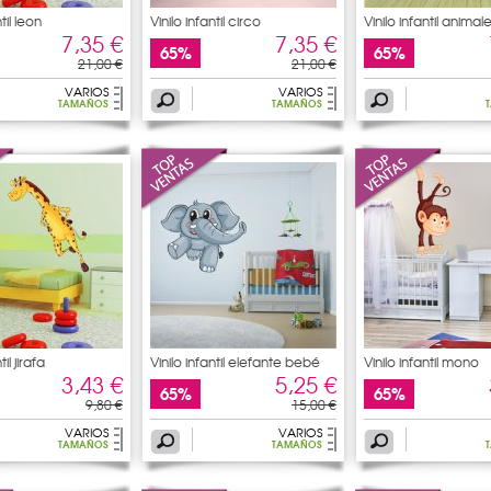
til leon
Vinilo infantil circo
Vinilo infantil animal
7,35 €
7,35 €
65%
65%
21,00 €
21,00 €
VARIOS
VARIOS
TAMAÑOS
TAMAÑOS
til jirafa
Vinilo infantil elefante bebé
Vinilo infantil mono
3,43 €
5,25 €
65%
65%
9,80 €
15,00 €
VARIOS
VARIOS
TAMAÑOS
TAMAÑOS