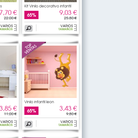
es
Kit Vinilo decorativo infantil
7,70 €
9,03 €
65%
22,00 €
25,80 €
VARIOS
VARIOS
TAMAÑOS
TAMAÑOS
Vinilo infantil leon
3,85 €
3,43 €
65%
11,00 €
9,80 €
VARIOS
VARIOS
TAMAÑOS
TAMAÑOS