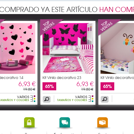
N COMPRADO YA ESTE ARTÍCULO
HAN COMP
o decorativo 14
Kit Vinilo decorativo 23
Kit Vinilo decorativo 
6,93 €
6,93 €
65%
65%
19,80 €
19,80 €
VARIOS
VARIOS
TAMAÑOS Y COLORES
TAMAÑOS Y COLORES