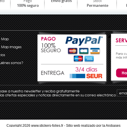
ato
Pago
Stock
Envío gratis
.
100% seguro
Permanente
e Map
e Map images
ios
uiénes somos?
base a nuestro newsletter y reciba gratuitamente
las ofertas especiales y noticias directamente en su correo electrónico
Copyright 2026 www.stickers-folies.fr - Sitio web realizado por la
Arobases