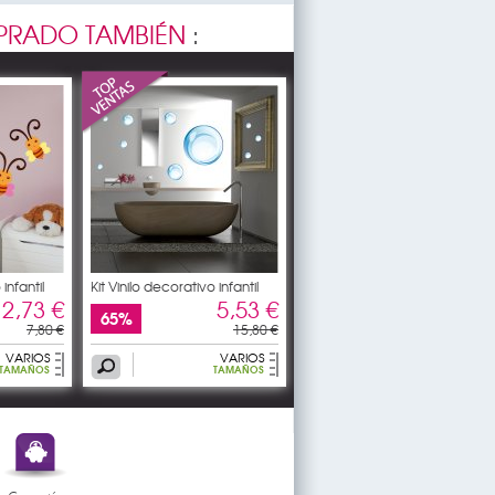
RADO TAMBIÉN
:
infantil
Kit Vinilo decorativo infantil
2,73 €
5,53 €
65%
7,80 €
15,80 €
VARIOS
VARIOS
TAMAÑOS
TAMAÑOS