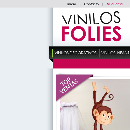
Inicio
|
Contacto
|
Mi cuenta
VINILOS DECORATIVOS
VINILOS INFANT