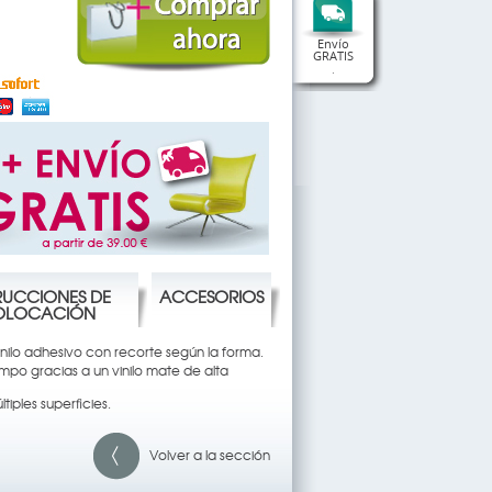
Envío
GRATIS
.
RUCCIONES DE
ACCESORIOS
OLOCACIÓN
vinilo adhesivo con recorte según la forma.
empo gracias a un vinilo mate de alta
tiples superficies.
Volver a la sección