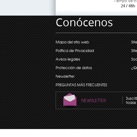
Tiempo de tr
24 / 48h
Conócenos
Mapa del sitio web
Sit
Política de Privacidad
Sit
Avisos legales
Soc
Protección de datos
¿Q
Newsletter
PREGUNTAS MÁS FRECUENTES
Suscrí
NEWSLETTER
todas 