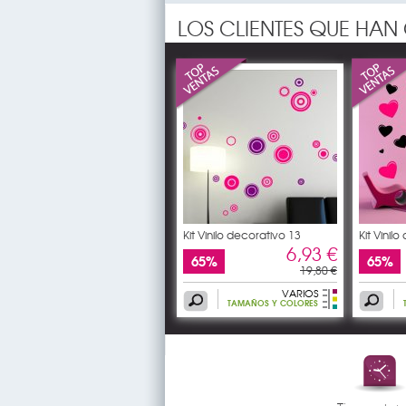
LOS CLIENTES QUE HA
Kit Vinilo decorativo 13
Kit Vinil
6,93 €
65%
65%
19,80 €
VARIOS
TAMAÑOS Y COLORES