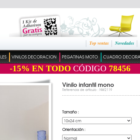
Top ventas
Novedades
ILES
VINILOS DECORACION
PEGATINAS MOTO
CUADRO DECOR
-15%
EN TODO
CÓDIGO
78456
Vinilo infantil mono
Referencia de artículo : NW2119
Tamaño :
Orientación :