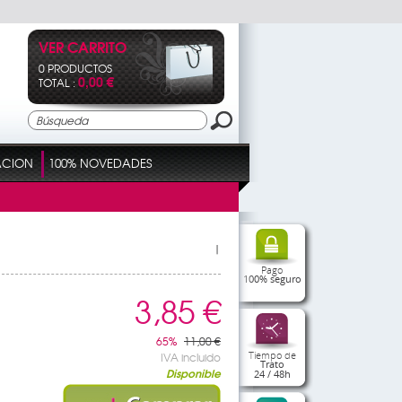
VER CARRITO
0 PRODUCTOS
0,00 €
TOTAL :
ACION
100% NOVEDADES
|
Pago
100% seguro
3,85 €
65%
11,00 €
Tiempo de
IVA incluido
Trato
Disponible
24 / 48h