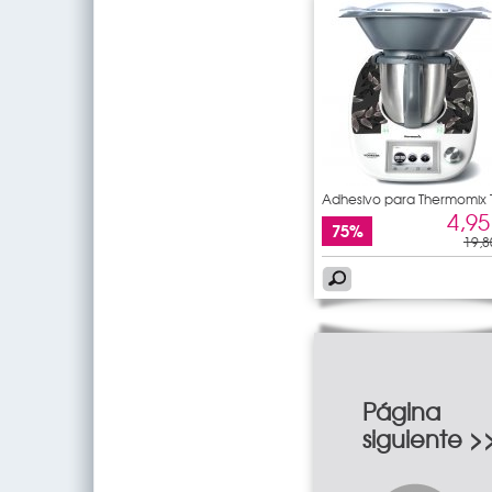
Adhesivo para Thermomix
5
4,95
75%
19,8
Página
siguiente >