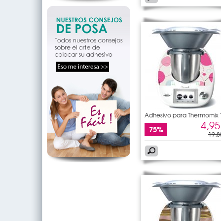
Adhesivo para Thermomix
5
4,95
75%
19,8