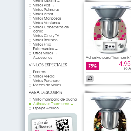
Vinilos Música →
Vinilos País →
Vinilos Palmeras
Vinilos Amor
Vinilos Mariposas
Vinilos Ventanas
Vinilos Cabeceros de
cama
Vinilos Cine y TV
Vinilos Barroco
Vinilos Friso
Fotomurales →
Otros Vinilos →
Accesorios
Adhesivo para Thermomix
5
4,95
VINILOS ESPECIALES
75%
19,8
Pizarras
Vinilos Vileda
Vinilos Perchero
Metros de vinilos
PARA DESCUBRIR
Vinilo mampara de ducha
Adhesivos Thermomix →
Espejos Acrílico