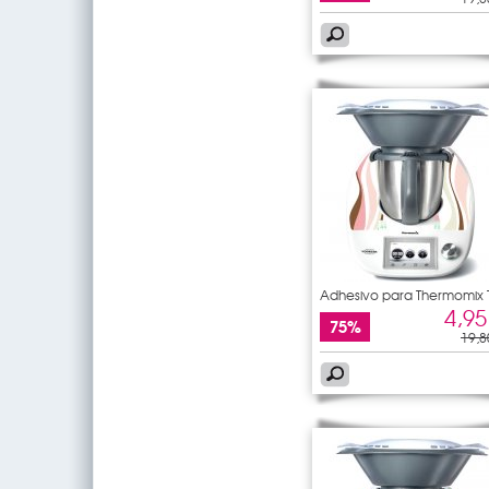
Adhesivo para Thermomix
5
4,95
75%
19,8