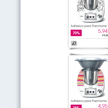
Adhesivo para Thermomix
5
5,94
70%
19,8
Adhesivo para Thermomix
5
4,95
75%