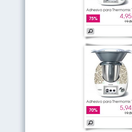
Adhesivo para Thermomix
5
4,95
75%
19,8
Adhesivo para Thermomix
5
5,94
70%
19,8