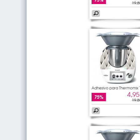
19,8
Adhesivo para Thermomix
5
4,95
75%
19,8