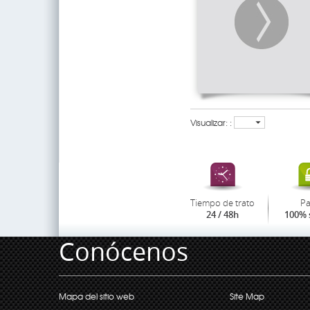
Visualizar: :
Tiempo de trato
P
24 / 48h
100% 
Conócenos
Mapa del sitio web
Site Map