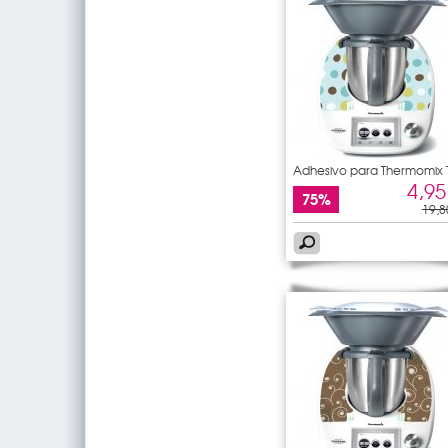
Adhesivo para Thermomix
5
4,95
75%
19,8