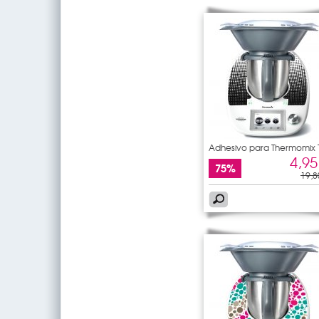
Adhesivo para Thermomix
5
4,95
75%
19,8