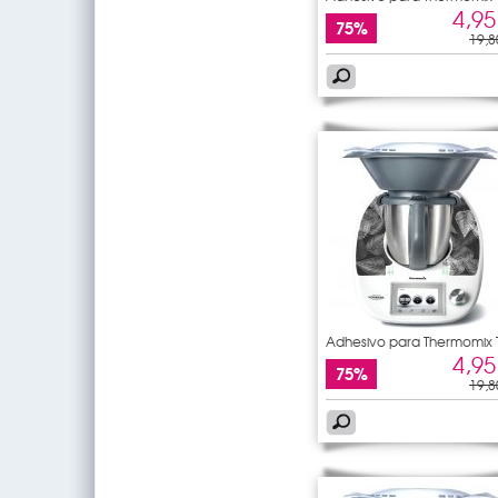
5
4,95
75%
19,8
Adhesivo para Thermomix
5
4,95
75%
19,8