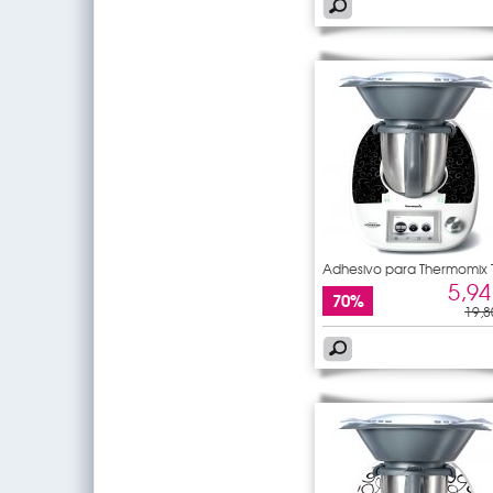
Adhesivo para Thermomix
5
5,94
70%
19,8