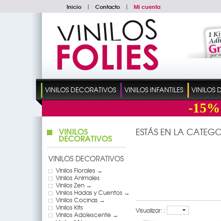
Inicio
|
Contacto
|
Mi cuenta
VINILOS DECORATIVOS
VINILOS INFANTILES
VINILOS
-15%
VINILOS
ESTÁS EN LA CATEGO
DECORATIVOS
VINILOS DECORATIVOS
Vinilos Florales →
Vinilos Animales
Vinilos Zen →
Vinilos Hadas y Cuentos →
Vinilos Cocinas →
Vinilos Kits
Visualizar: :
Vinilos Adolescente →