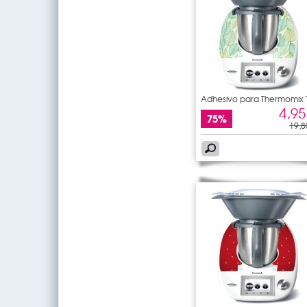
Adhesivo para Thermomix
5
4,95
75%
19,8