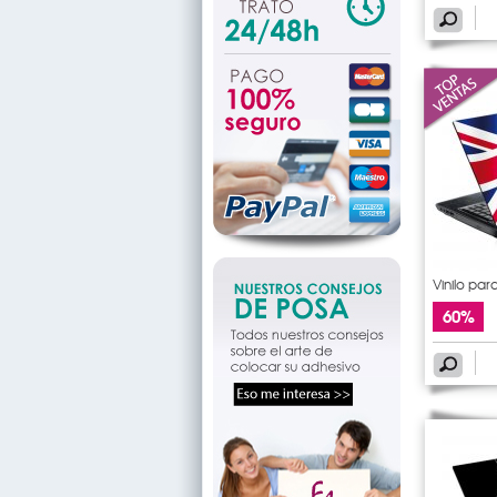
Vinilo par
60%