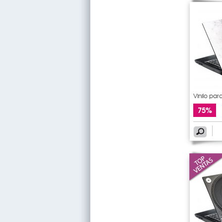
Vinilo para
75%