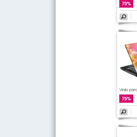
75%
Vinilo para
75%