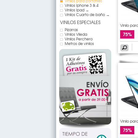
Vinilos para portátiles
Vinilos Iphone 3 & 4
Vinilos Ipad →
Vinilos Cuarto de baño →
VINILOS ESPECIALES
Vinilo para
Pizarras
75%
Vinilos Vileda
Vinilos Perchero
Metros de vinilos
Vinilo para
75%