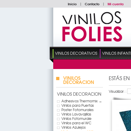
Inicio
|
Contacto
|
Mi cuenta
VINILOS DECORATIVOS
VINILOS INFANT
VINILOS
ESTÁS EN
DECORACION
Visualizar: :
VINILOS DECORACION
Adhesivos Thermomix →
Vinilos para Puertas
Poster Fotomurales
Vinilos Lavavajillas
Vinilos Fotomurale
Vinilos para el WC
Vinilos Azulejos