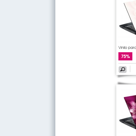
Vinilo para
75%