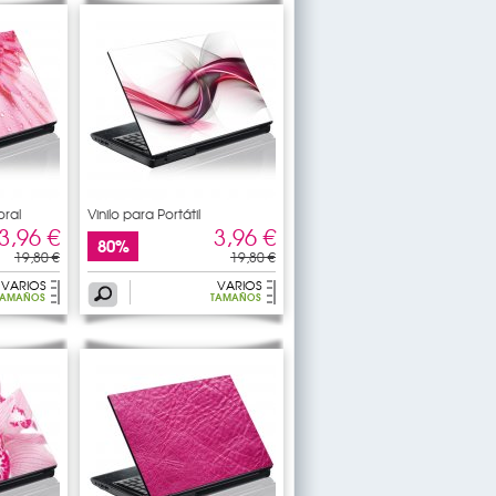
oral
Vinilo para Portátil
3,96 €
3,96 €
80%
19,80 €
19,80 €
VARIOS
VARIOS
TAMAÑOS
TAMAÑOS