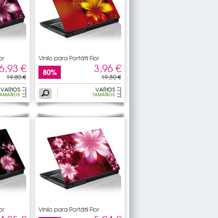
or
Vinilo para Portátil Flor
6,93 €
3,96 €
80%
19,80 €
19,80 €
VARIOS
VARIOS
TAMAÑOS
TAMAÑOS
or
Vinilo para Portátil Flor