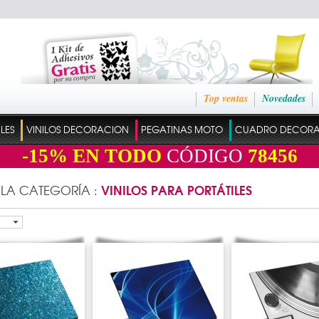
Top ventas
Novedades
ILES
VINILOS DECORACION
PEGATINAS MOTO
CUADRO DECOR
-15%
EN TODO
CÓDIGO
78456
VINILOS PARA PORTÁTILES
 LA CATEGORÍA :