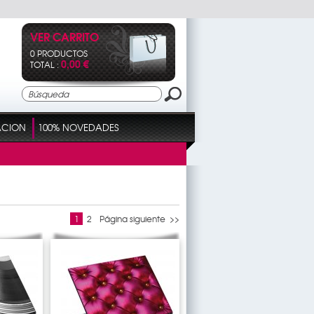
VER CARRITO
0 PRODUCTOS
0,00 €
TOTAL :
ACION
100% NOVEDADES
1
2
Página siguiente >>