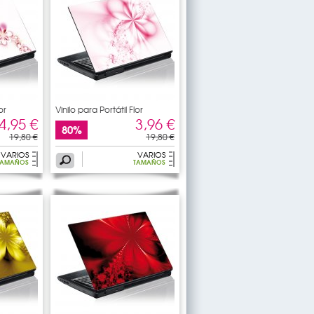
or
Vinilo para Portátil Flor
4,95 €
3,96 €
80%
19,80 €
19,80 €
VARIOS
VARIOS
TAMAÑOS
TAMAÑOS