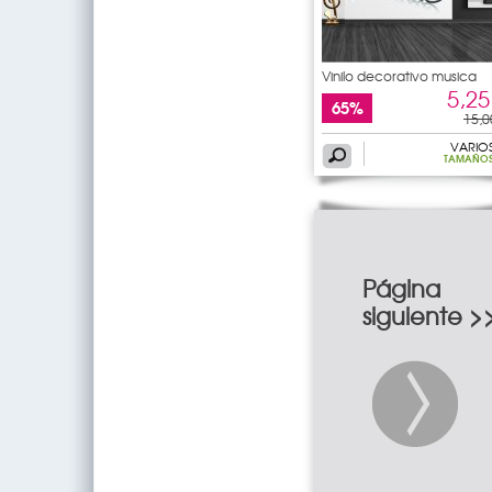
Vinilo decorativo musica
5,25
65%
15,0
VARIO
TAMAÑO
Página
siguiente >