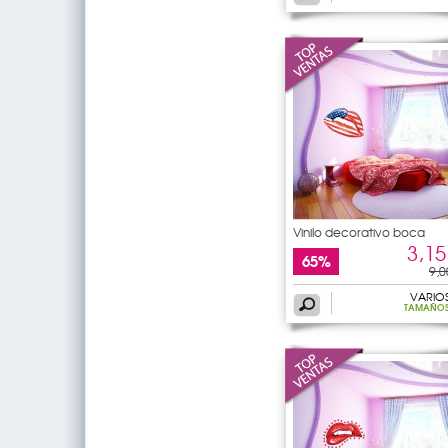
Vinilo decorativo boca
3,15
65%
9,0
VARIO
TAMAÑO