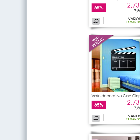
2,73
65%
7,8
VARIO
TAMAÑO
Vinilo decorativo Cine Cla
2,73
65%
7,8
VARIO
TAMAÑO