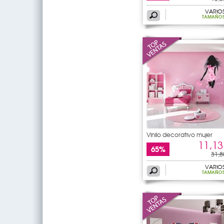
VARIO
TAMAÑO
Vinilo decorativo mujer
11,13
65%
31,8
VARIO
TAMAÑO