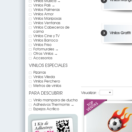
Vinilos Música →
Vinilos País →
Vinilos Palmeras
Vinilos Amor
Vinilos Mariposas
Vinilos Ventanas
Vinilos Cabeceros de
cama
Vinilos Grafiti
Vinilos Cine y TV
Vinilos Barroco
Vinilos Friso
Fotomurales →
Otros Vinilos →
Accesorios
VINILOS ESPECIALES
Pizarras
Vinilos Vileda
Vinilos Perchero
Metros de vinilos
PARA DESCUBRIR
Visualizar: :
Vinilo mampara de ducha
Adhesivos Thermomix →
Espejos Acrílico