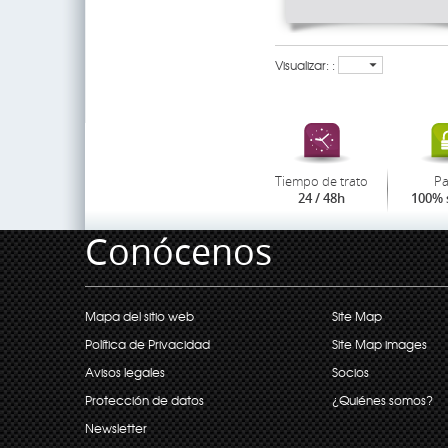
Visualizar: :
Tiempo de trato
P
24 / 48h
100% 
Conócenos
Mapa del sitio web
Site Map
Política de Privacidad
Site Map images
Avisos legales
Socios
Protección de datos
¿Quiénes somos?
Newsletter