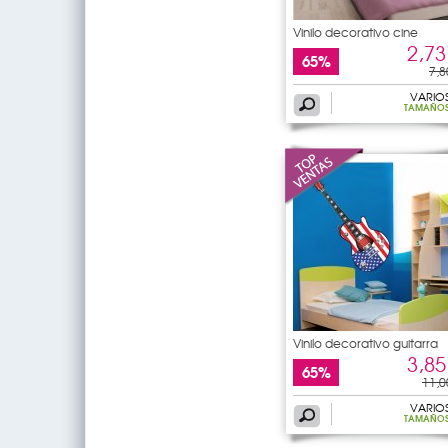
Vinilo decorativo cine
2,73
65%
7,8
VARIO
TAMAÑO
Vinilo decorativo guitarra
3,85
65%
11,0
VARIO
TAMAÑO