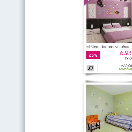
Kit Vinilo decorativo años
6,93
65%
19,8
VARIO
TAMAÑO