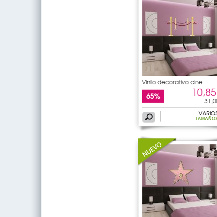
Vinilo decorativo cine
10,85
65%
31,0
VARIO
TAMAÑO