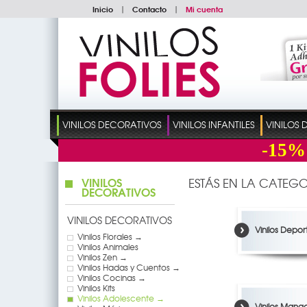
Inicio
|
Contacto
|
Mi cuenta
VINILOS DECORATIVOS
VINILOS INFANTILES
VINILOS
-15%
VINILOS
ESTÁS EN LA CATEGO
DECORATIVOS
VINILOS DECORATIVOS
Vinilos Depor
Vinilos Florales →
Vinilos Animales
Vinilos Zen →
Vinilos Hadas y Cuentos →
Vinilos Cocinas →
Vinilos Kits
Vinilos Adolescente →
Vinilos Mang