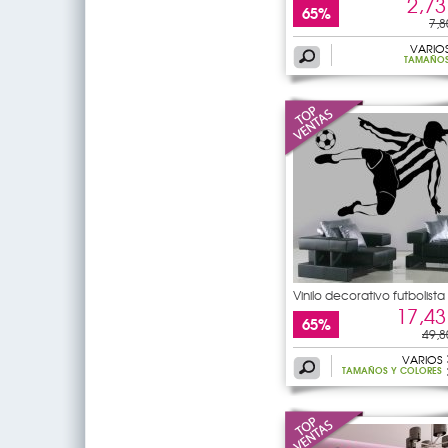
2,73
65%
7,8
VARIO
TAMAÑO
Vinilo decorativo futbolista
17,43
65%
49,8
VARIOS
TAMAÑOS Y COLORES