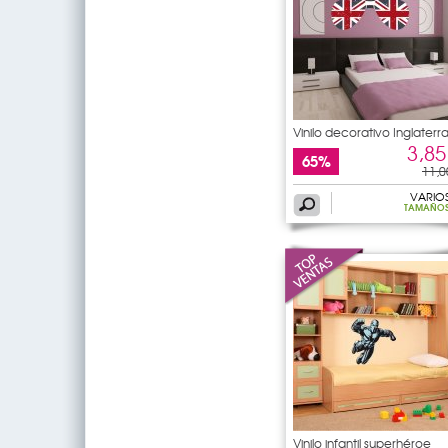
Vinilo decorativo Inglaterr
3,85
65%
11,0
VARIO
TAMAÑO
Vinilo infantil superhéroe