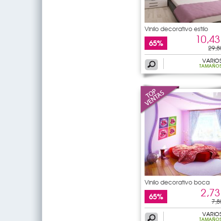
Vinilo decorativo estilo
10,43
65%
29,8
VARIO
TAMAÑO
Vinilo decorativo boca
2,73
65%
7,8
VARIO
TAMAÑO