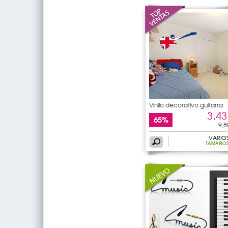
Vinilo decorativo guitarra
3,43
65%
9,8
VARIO
TAMAÑO