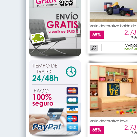
Vinilo decorativo balón de
2,73
65%
7,8
VARIO
TAMAÑO
Vinilo decorativo love
2,73
65%
7,8