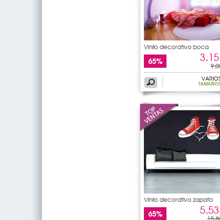
Vinilo decorativo boca
3,15
65%
9,0
VARIO
TAMAÑO
Vinilo decorativo zapato
5,53
65%
15,8