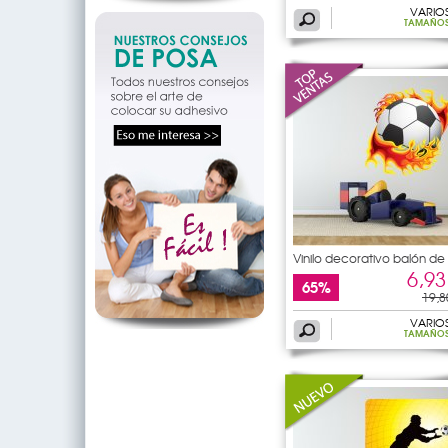
VARIO
TAMAÑO
Vinilo decorativo balón de
6,93
65%
19,8
VARIO
TAMAÑO