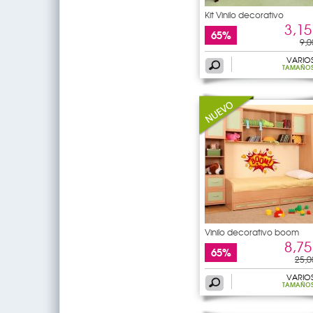
Kit Vinilo decorativo
3,15
65%
9,0
VARIO
TAMAÑO
Vinilo decorativo boom
8,75
65%
25,0
VARIO
TAMAÑO