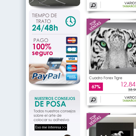
VARIO
TAMAÑO
Cuadro Forex Tigre
12,84
67%
38,9
VARIO
TAMAÑO