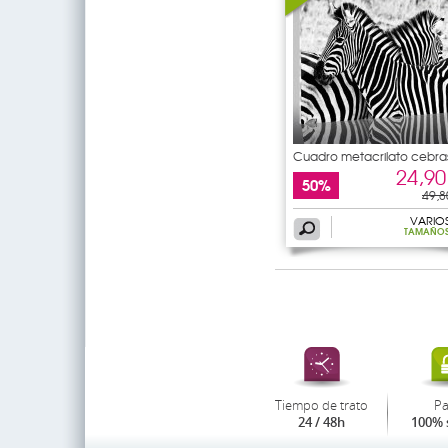
Cuadro metacrilato cebra
24,90
50%
49,8
VARIO
TAMAÑO
Tiempo de trato
P
24 / 48h
100% 