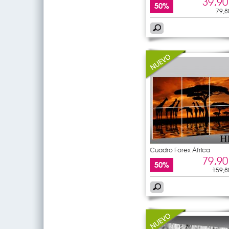
39,90
50%
79,8
Cuadro Forex África
79,90
50%
159,8