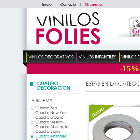
Inicio
|
Contacto
|
Mi cuenta
VINILOS DECORATIVOS
VINILOS INFANTILES
VINILOS
-15%
CUADRO
ESTÁS EN LA CATEGO
DECORACION
POR TEMA
Cuadro Zen
Cuadro New York
Cuadro urbano
Cuadro Design
Cuadro Abstracto
Cuadro viajes
Cuadro Animales