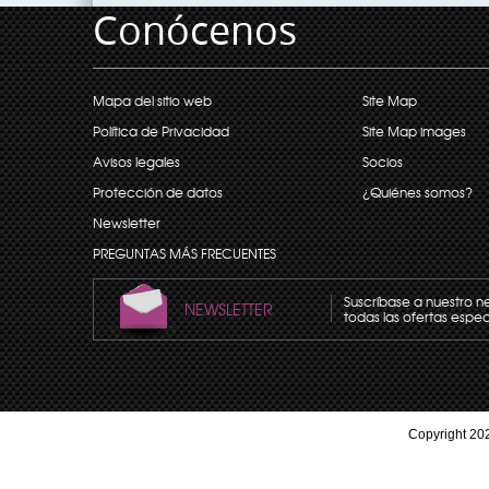
Conócenos
Mapa del sitio web
Site Map
Política de Privacidad
Site Map images
Avisos legales
Socios
Protección de datos
¿Quiénes somos?
Newsletter
PREGUNTAS MÁS FRECUENTES
Suscríbase a nuestro n
NEWSLETTER
todas las ofertas espec
Copyright 202