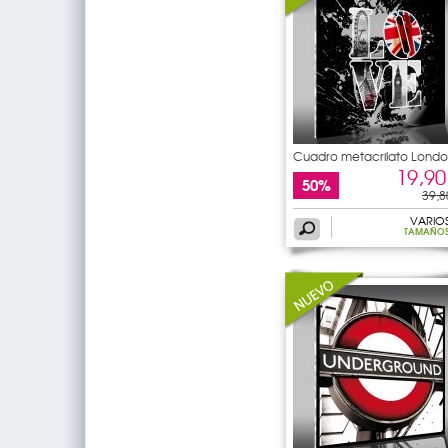
Cuadro metacrilato Lond
19,90
50%
39,8
VARIO
TAMAÑO