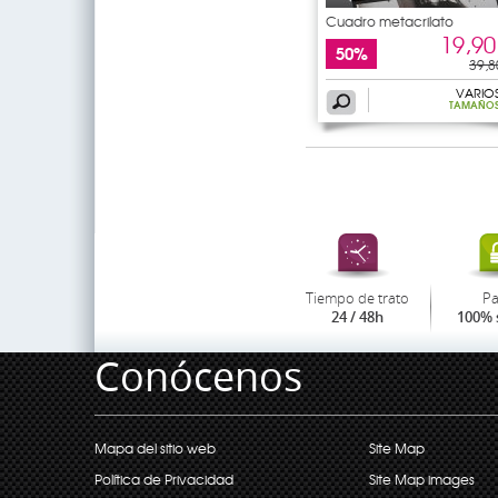
Cuadro metacrilato
Underground
19,90
50%
39,8
VARIO
TAMAÑO
Tiempo de trato
P
24 / 48h
100% 
Conócenos
Mapa del sitio web
Site Map
Política de Privacidad
Site Map images