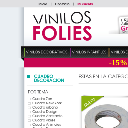
Inicio
|
Contacto
|
Mi cuenta
VINILOS DECORATIVOS
VINILOS INFANTILES
VINILOS
-15%
CUADRO
ESTÁS EN LA CATEGO
DECORACION
POR TEMA
Cuadro Zen
Cuadro New York
Cuadro urbano
Cuadro Design
Cuadro Abstracto
Cuadro viajes
Cuadro Animales