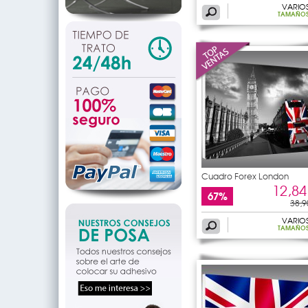
VARIO
TAMAÑO
Cuadro Forex London
12,84
67%
38,9
VARIO
TAMAÑO