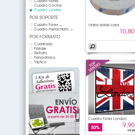
Cuadro Flores
Cuadro Cocina
Cuadro Londre
POR SOPORTE
Cuadro Forex →
Vinilos doble cara
Cuadro metacrilato →
10,80
POR FORMATO
Cuadrado
Paisaje
Retrato
Panorámico
Tríptico
Cuadro Forex London
9,90
50%
19,8