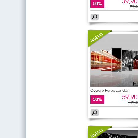
39,90
50%
79,8
Cuadro Forex London
59,90
50%
119,8