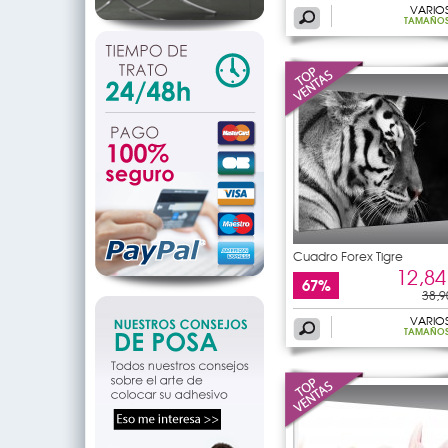
VARIO
TAMAÑO
Cuadro Forex Tigre
12,84
67%
38,9
VARIO
TAMAÑO