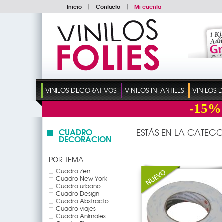
Inicio
|
Contacto
|
Mi cuenta
VINILOS DECORATIVOS
VINILOS INFANTILES
VINILOS
-15%
CUADRO
ESTÁS EN LA CATEGO
DECORACION
POR TEMA
Cuadro Zen
Cuadro New York
Cuadro urbano
Cuadro Design
Cuadro Abstracto
Cuadro viajes
Cuadro Animales