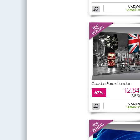
VARIO
TAMAÑO
Cuadro Forex London
12,84
67%
38,9
VARIO
TAMAÑO