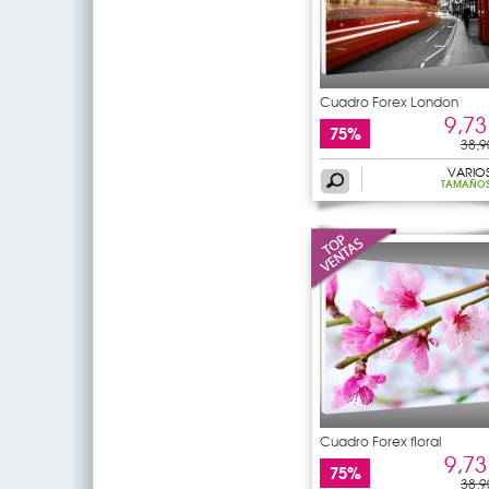
Cuadro Forex London
9,73
75%
38,9
VARIO
TAMAÑO
Cuadro Forex floral
9,73
75%
38,9