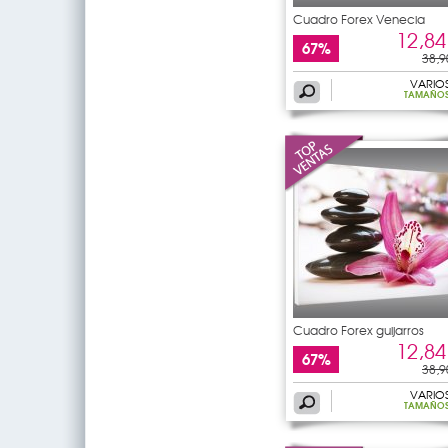
Cuadro Forex Venecia
12,84
67%
38,9
VARIO
TAMAÑO
Cuadro Forex guijarros
12,84
67%
38,9
VARIO
TAMAÑO