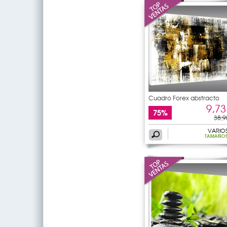
Cuadro Forex abstracto
9,73
75%
38,9
VARIO
TAMAÑO