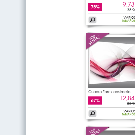
9,73
75%
38,9
VARIO
TAMAÑO
Cuadro Forex abstracto
12,84
67%
38,9
VARIO
TAMAÑO