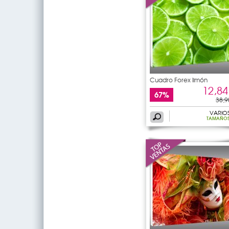
Cuadro Forex limón
12,84
67%
38,9
VARIO
TAMAÑO