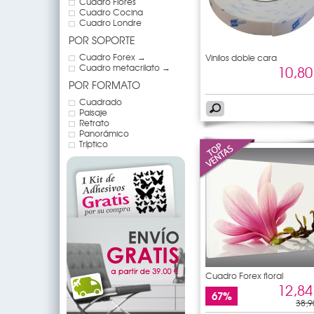
Cuadro Flores
Cuadro Cocina
Cuadro Londre
POR SOPORTE
Cuadro Forex →
Vinilos doble cara
Cuadro metacrilato →
10,80
POR FORMATO
Cuadrado
Paisaje
Retrato
Panorámico
Tríptico
Cuadro Forex floral
12,84
67%
38,9