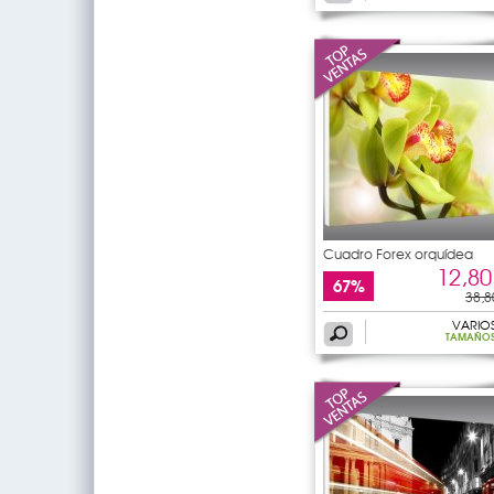
Cuadro Forex orquídea
12,80
67%
38,8
VARIO
TAMAÑO