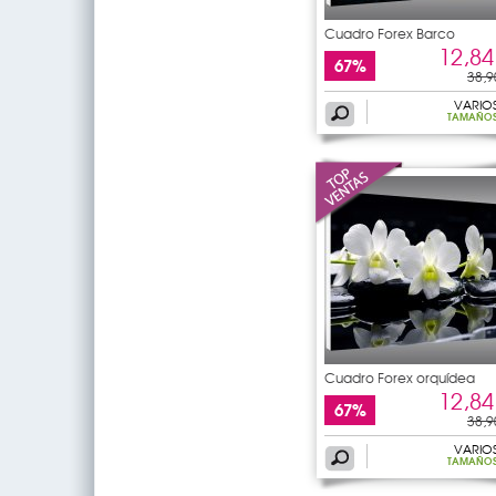
Cuadro Forex Barco
12,84
67%
38,9
VARIO
TAMAÑO
Cuadro Forex orquídea
12,84
67%
38,9
VARIO
TAMAÑO