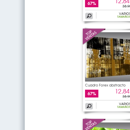
12,84
67%
38,9
VARIO
TAMAÑO
Cuadro Forex abstracto
12,84
67%
38,9
VARIO
TAMAÑO