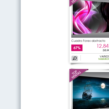
Cuadro Forex abstracto
12,84
67%
38,9
VARIO
TAMAÑO