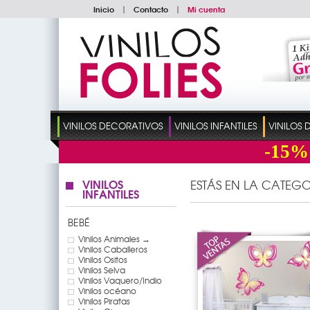
Inicio
|
Contacto
|
Mi cuenta
VINILOS DECORATIVOS
VINILOS INFANTILES
VINILOS
-15%
VINILOS
ESTÁS EN LA CATEGO
INFANTILES
BEBÉ
Vinilos Animales →
Vinilos Caballeros
Vinilos Ositos
Vinilos Selva
Vinilos Vaquero/Indio
Vinilos océano
Vinilos Piratas