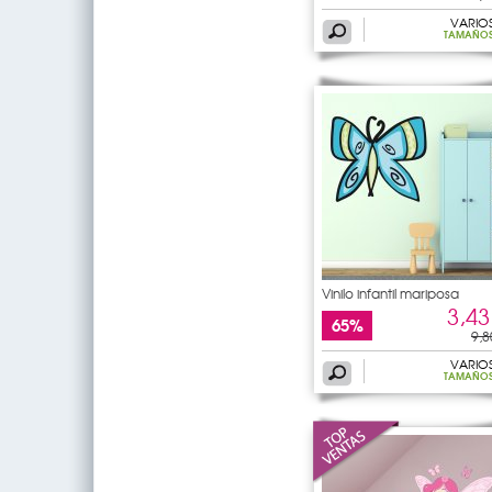
VARIO
TAMAÑO
Vinilo infantil mariposa
3,43
65%
9,8
VARIO
TAMAÑO