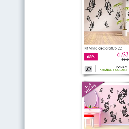
Kit Vinilo decorativo 22
6,93
65%
19,8
VARIOS
TAMAÑOS Y COLORES