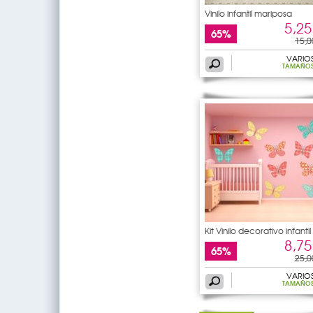
Vinilo infantil mariposa
5,25
65%
15,0
VARIO
TAMAÑO
Kit Vinilo decorativo infantil
8,75
65%
25,0
VARIO
TAMAÑO