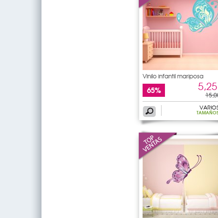
Vinilo infantil mariposa
5,25
65%
15,0
VARIO
TAMAÑO