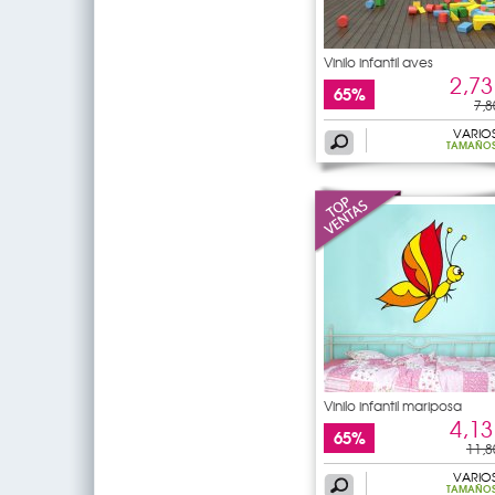
Vinilo infantil aves
2,73
65%
7,8
VARIO
TAMAÑO
Vinilo infantil mariposa
4,13
65%
11,8
VARIO
TAMAÑO