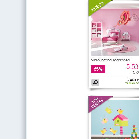
Vinilo infantil mariposa
5,53
65%
15,8
VARIO
TAMAÑO