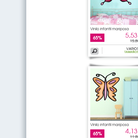
Vinilo infantil mariposa
5,53
65%
15,8
VARIO
TAMAÑO
Vinilo infantil mariposa
4,13
65%
11,8