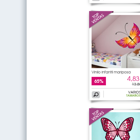
Vinilo infantil mariposa
4,83
65%
13,8
VARIO
TAMAÑO