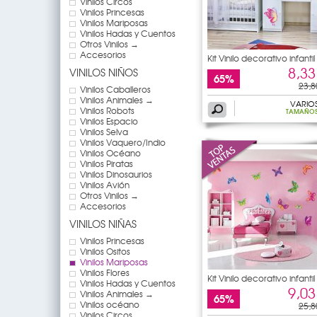
Vinilos Circos
Vinilos Princesas
Vinilos Mariposas
Vinilos Hadas y Cuentos
Otros Vinilos →
Accesorios
Kit Vinilo decorativo infantil
8,33
VINILOS NIÑOS
65%
23,8
Vinilos Caballeros
Vinilos Animales →
VARIO
Vinilos Robots
TAMAÑO
Vinilos Espacio
Vinilos Selva
Vinilos Vaquero/Indio
Vinilos Océano
Vinilos Piratas
Vinilos Dinosaurios
Vinilos Avión
Otros Vinilos →
Accesorios
VINILOS NIÑAS
Vinilos Princesas
Vinilos Ositos
Vinilos Mariposas
Vinilos Flores
Kit Vinilo decorativo infantil
Vinilos Hadas y Cuentos
9,03
Vinilos Animales →
65%
Vinilos océano
25,8
Vinilos Circos