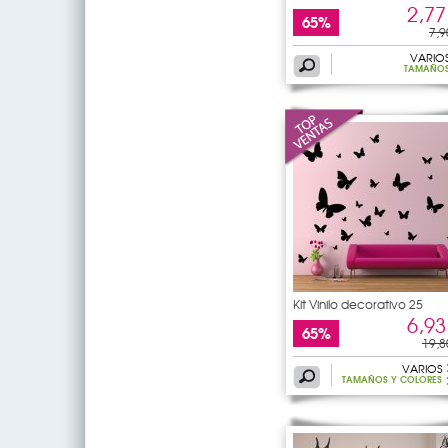
2,77
65%
7,9
VARIO
TAMAÑO
Kit Vinilo decorativo 25
6,93
65%
19,8
VARIOS
TAMAÑOS Y COLORES