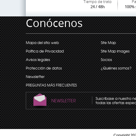
Tiempo de trato
P
24 / 48h
100% 
Conócenos
Mapa del sitio web
Site Map
Política de Privacidad
Site Map images
Avisos legales
Socios
Protección de datos
¿Quiénes somos?
Newsletter
PREGUNTAS MÁS FRECUENTES
Suscríbase a nuestro n
NEWSLETTER
todas las ofertas espec
Copyright 202