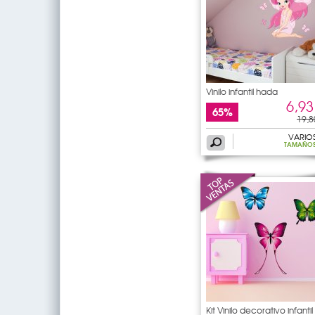
Vinilo infantil hada
6,93
65%
19,8
VARIO
TAMAÑO
Kit Vinilo decorativo infantil