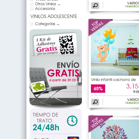
VARIO
Otros Vinilos →
TAMAÑO
Accesorios
VINILOS ADOLESCENTE
Categorías →
Vinilo infantil cachorro de
3,15
65%
9,0
VARIO
TAMAÑO