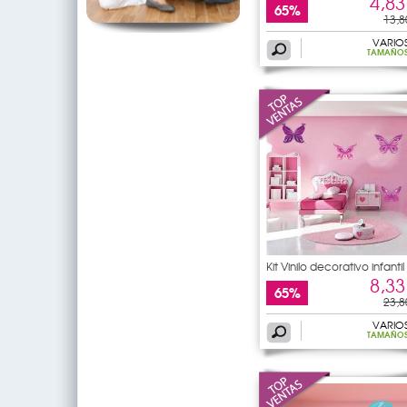
4,83
65%
13,8
VARIO
TAMAÑO
Kit Vinilo decorativo infantil
8,33
65%
23,8
VARIO
TAMAÑO