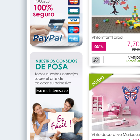
Vinilo infantil árbol
7,70
65%
22,0
VARIO
TAMAÑO
Vinilo decorativo Mariposa