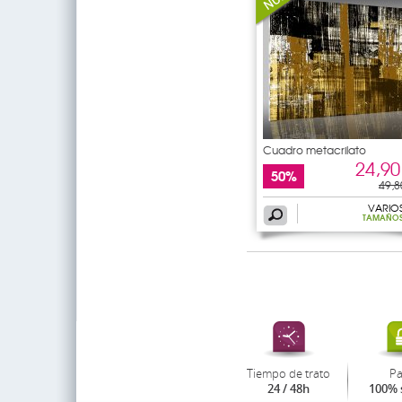
Cuadro metacrilato
abstracto
24,90
50%
49,8
VARIO
TAMAÑO
Tiempo de trato
P
24 / 48h
100% 