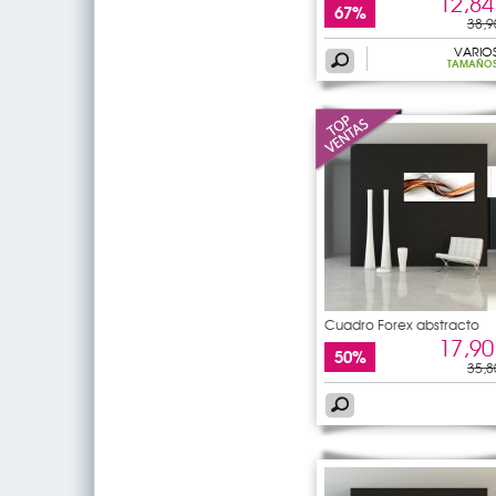
12,84
67%
38,9
VARIO
TAMAÑO
Cuadro Forex abstracto
17,90
50%
35,8