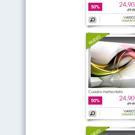
abstracto
24,90
50%
49,8
VARIO
TAMAÑO
Cuadro metacrilato
abstracto
24,90
50%
49,8
VARIO
TAMAÑO