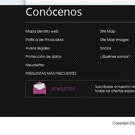
Conócenos
Mapa del sitio web
Site Map
Política de Privacidad
Site Map images
Avisos legales
Socios
Protección de datos
¿Quiénes somos?
Newsletter
PREGUNTAS MÁS FRECUENTES
Suscríbase a nuestro n
NEWSLETTER
todas las ofertas espec
Copyright 202