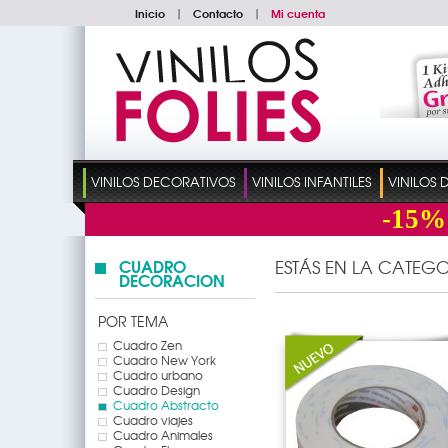
Inicio
|
Contacto
|
Mi cuenta
VINILOS DECORATIVOS
VINILOS INFANTILES
VINILOS
-15%
CUADRO
ESTÁS EN LA CATEGO
DECORACION
POR TEMA
Cuadro Zen
Cuadro New York
Cuadro urbano
Cuadro Design
Cuadro Abstracto
Cuadro viajes
Cuadro Animales