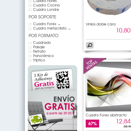
Cuadro Flores
Cuadro Cocina
Cuadro Londre
POR SOPORTE
Cuadro Forex →
Vinilos doble cara
Cuadro metacrilato →
10,80
POR FORMATO
Cuadrado
Paisaje
Retrato
Panorámico
Tríptico
Cuadro Forex abstracto
12,84
67%
38,9