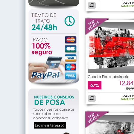
VARIO
TAMAÑO
Cuadro Forex abstracto
12,84
67%
38,9
VARIO
TAMAÑO