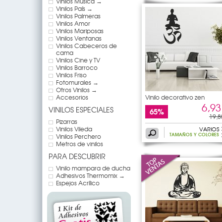
Vinilos Música →
Vinilos País →
Vinilos Palmeras
Vinilos Amor
Vinilos Mariposas
Vinilos Ventanas
Vinilos Cabeceros de
cama
Vinilos Cine y TV
Vinilos Barroco
Vinilos Friso
Fotomurales →
Otros Vinilos →
Accesorios
Vinilo decorativo zen
6,93
VINILOS ESPECIALES
65%
19,8
Pizarras
Vinilos Vileda
VARIOS
TAMAÑOS Y COLORES
Vinilos Perchero
Metros de vinilos
PARA DESCUBRIR
Vinilo mampara de ducha
Adhesivos Thermomix →
Espejos Acrílico