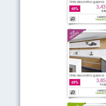
Vinilo decorativo guijarros
3,43
65%
9,8
VARIO
TAMAÑO
Vinilo decorativo guijarros
3,85
65%
11,0
VARIO
TAMAÑO