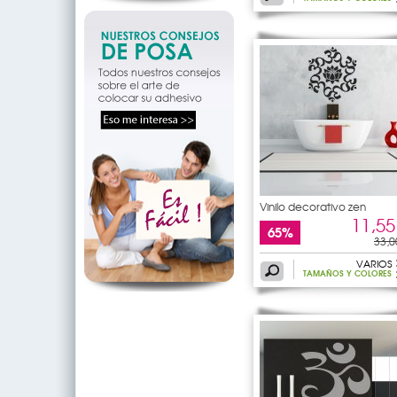
Vinilo decorativo zen
11,55
65%
33,0
VARIOS
TAMAÑOS Y COLORES