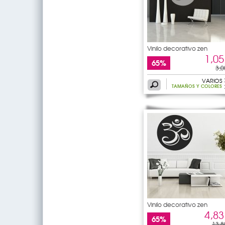
Vinilo decorativo zen
1,05
65%
3,0
VARIOS
TAMAÑOS Y COLORES
Vinilo decorativo zen
4,83
65%
13,8