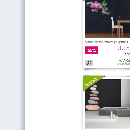
Vinilo decorativo guijarros
3,15
65%
9,0
VARIO
TAMAÑO