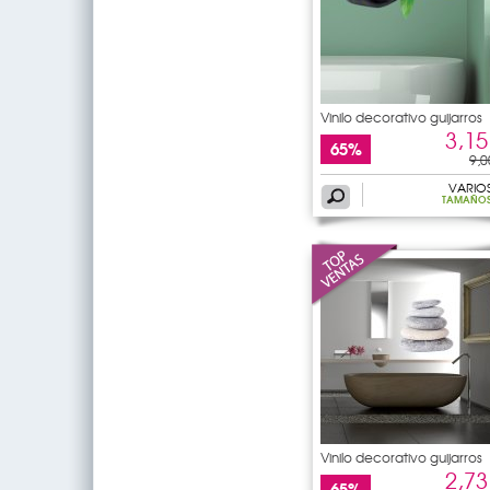
Vinilo decorativo guijarros
3,15
65%
9,0
VARIO
TAMAÑO
Vinilo decorativo guijarros
2,73
65%