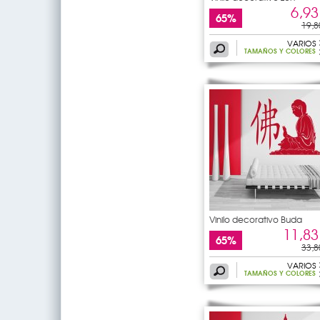
6,93
65%
19,8
VARIOS
TAMAÑOS Y COLORES
Vinilo decorativo Buda
11,83
65%
33,8
VARIOS
TAMAÑOS Y COLORES