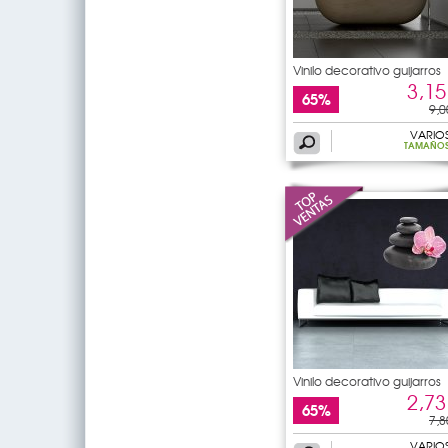
Vinilo decorativo guijarros
3,15
65%
9,0
VARIO
TAMAÑO
Vinilo decorativo guijarros
2,73
65%
7,8
VARIO