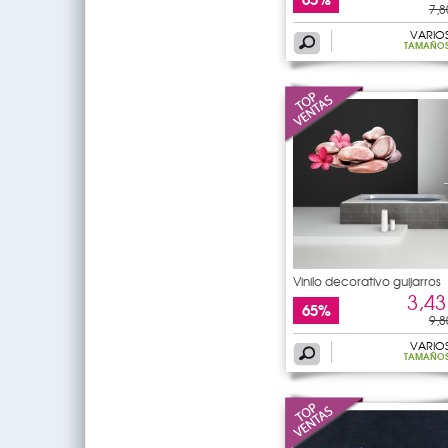
7,8
VARIO
TAMAÑO
Vinilo decorativo guijarros
3,43
65%
9,8
VARIO
TAMAÑO