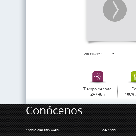
Visualizar: :
Tiempo de trato
P
24 / 48h
100% 
Conócenos
Mapa del sitio web
Site Map