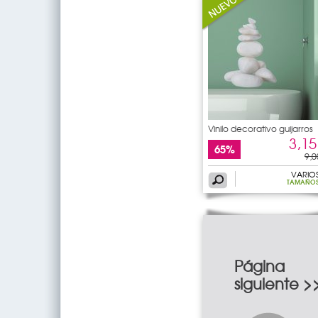
Vinilo decorativo guijarros
3,15
65%
9,0
VARIO
TAMAÑO
Página
siguiente >