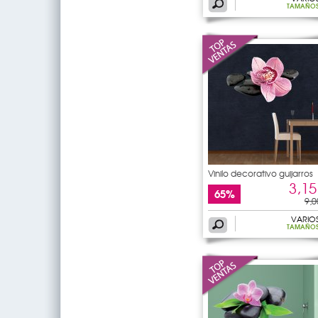
TAMAÑO
Vinilo decorativo guijarros
3,15
65%
9,0
VARIO
TAMAÑO