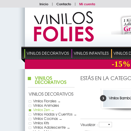
Inicio
|
Contacto
|
Mi cuenta
VINILOS DECORATIVOS
VINILOS INFANTILES
VINILOS
-15%
VINILOS
ESTÁS EN LA CATEGO
DECORATIVOS
VINILOS DECORATIVOS
Vinilos Bamb
Vinilos Florales →
Vinilos Animales
Vinilos Zen →
Vinilos Hadas y Cuentos →
Vinilos Cocinas →
Vinilos Kits
Visualizar: :
Vinilos Adolescente →