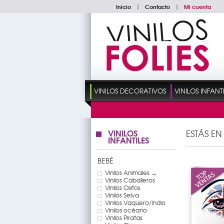
Inicio
|
Contacto
|
Mi cuenta
VINILOS DECORATIVOS
VINILOS INFANT
VINILOS
ESTÁS EN
INFANTILES
BEBÉ
Vinilos Animales →
Vinilos Caballeros
Vinilos Ositos
Vinilos Selva
Vinilos Vaquero/Indio
Vinilos océano
Vinilos Piratas