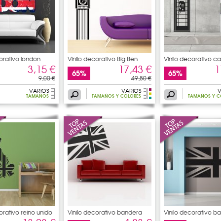
corativo london
Vinilo decorativo Big Ben
Vinilo decorativo c
3,15 €
17,43 €
1
65%
65%
9,00 €
49,80 €
VARIOS
VARIOS
V
TAMAÑOS
TAMAÑOS Y COLORES
TAMAÑOS Y C
orativo reino unido
Vinilo decorativo bandera
Vinilo decorativo b