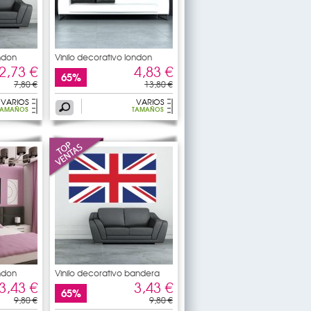
ondon
Vinilo decorativo london
2,73 €
4,83 €
65%
7,80 €
13,80 €
VARIOS
VARIOS
TAMAÑOS
TAMAÑOS
ondon
Vinilo decorativo bandera
3,43 €
3,43 €
65%
9,80 €
9,80 €