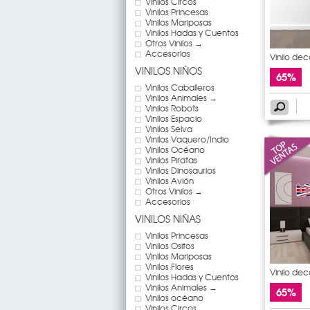
Vinilos Circos
Vinilos Princesas
Vinilos Mariposas
Vinilos Hadas y Cuentos
Otros Vinilos →
Accesorios
Vinilo de
VINILOS NIÑOS
65%
Vinilos Caballeros
Vinilos Animales →
Vinilos Robots
Vinilos Espacio
Vinilos Selva
Vinilos Vaquero/Indio
Vinilos Océano
Vinilos Piratas
Vinilos Dinosaurios
Vinilos Avión
Otros Vinilos →
Accesorios
VINILOS NIÑAS
Vinilos Princesas
Vinilos Ositos
Vinilos Mariposas
Vinilos Flores
Vinilo de
Vinilos Hadas y Cuentos
Vinilos Animales →
65%
Vinilos océano
Vinilos Circos