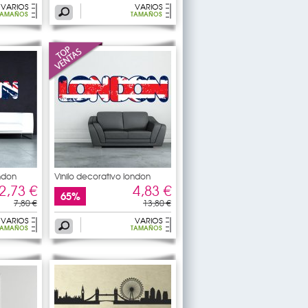
VARIOS
VARIOS
TAMAÑOS
TAMAÑOS
ondon
Vinilo decorativo london
2,73 €
4,83 €
65%
7,80 €
13,80 €
VARIOS
VARIOS
TAMAÑOS
TAMAÑOS