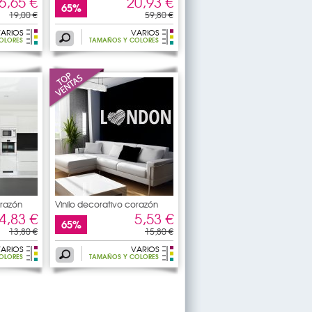
6,65 €
20,93 €
65%
19,00 €
59,80 €
ARIOS
VARIOS
OLORES
TAMAÑOS Y COLORES
orazón
Vinilo decorativo corazón
4,83 €
5,53 €
65%
13,80 €
15,80 €
ARIOS
VARIOS
OLORES
TAMAÑOS Y COLORES