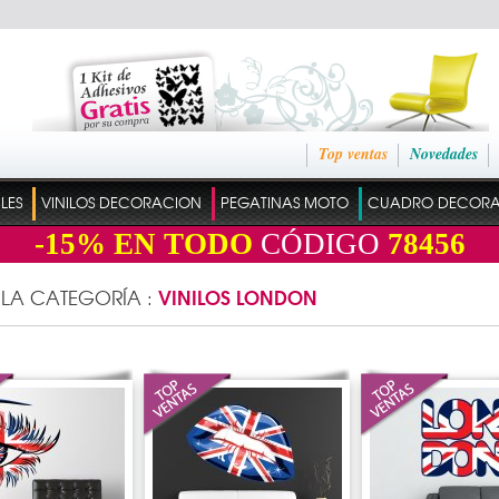
Top ventas
Novedades
ILES
VINILOS DECORACION
PEGATINAS MOTO
CUADRO DECOR
-15%
EN TODO
CÓDIGO
78456
VINILOS LONDON
 LA CATEGORÍA :