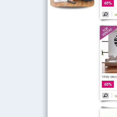
65%
T
Vinilo de
65%
T