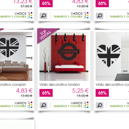
13,23 €
4,83 €
65%
65%
37,80 €
13,80 €
VARIOS
VARIOS
V
AMAÑOS Y COLORES
TAMAÑOS Y COLORES
TAMAÑOS Y C
corativo corazón
Vinilo decorativo london
Vinilo decorativo c
4,83 €
5,25 €
65%
65%
13,80 €
15,00 €
VARIOS
VARIOS
V
AMAÑOS Y COLORES
TAMAÑOS Y COLORES
TAMAÑOS Y C