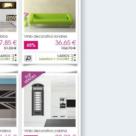
abina
Vinilo decorativo londres
7,85 €
36,65 €
65%
51,00 €
104,70 €
ARIOS
VARIOS
OLORES
TAMAÑOS Y COLORES
andera
Vinilo decorativo cabina