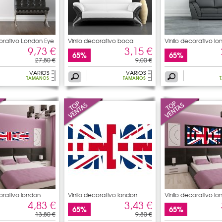
corativo London Eye
Vinilo decorativo boca
Vinilo decorativo l
9,73 €
3,15 €
65%
65%
27,80 €
9,00 €
VARIOS
VARIOS
TAMAÑOS
TAMAÑOS
corativo london
Vinilo decorativo london
Vinilo decorativo l
4,83 €
3,43 €
65%
65%
13,80 €
9,80 €