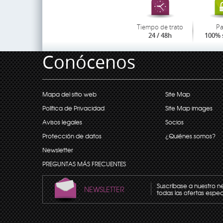
Tiempo de trato
P
24 / 48h
100% 
Conócenos
Mapa del sitio web
Site Map
Política de Privacidad
Site Map images
Avisos legales
Socios
Protección de datos
¿Quiénes somos?
Newsletter
PREGUNTAS MÁS FRECUENTES
Suscríbase a nuestro n
NEWSLETTER
todas las ofertas espec