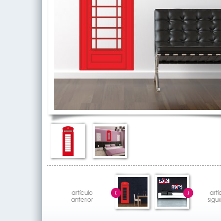
artículo
artí
anterior
sigu