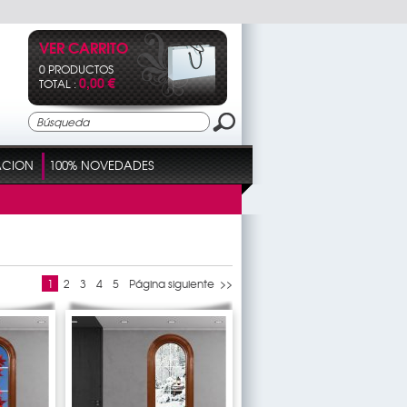
VER CARRITO
0 PRODUCTOS
0,00 €
TOTAL :
ACION
100% NOVEDADES
1
2
3
4
5
Página siguiente >>