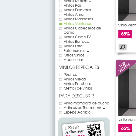
Vinilos Música →
Vinilos País →
Vinilos Palmeras
Vinilos Amor
Vinilos Mariposas
Vinilos Ventanas
vinilo ven
Vinilos Cabeceros de
cama
65%
Vinilos Cine y TV
Vinilos Barroco
Vinilos Friso
Fotomurales →
Otros Vinilos →
Accesorios
VINILOS ESPECIALES
Pizarras
Vinilos Vileda
Vinilos Perchero
Metros de vinilos
PARA DESCUBRIR
Vinilo mampara de ducha
Adhesivos Thermomix →
Espejos Acrílico
vinilo ven
65%