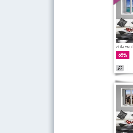
vinilo ven
65%