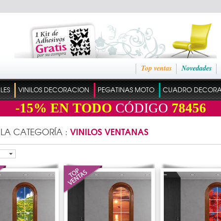
Top ventas
Novedades
ILES
VINILOS DECORACION
PEGATINAS MOTO
CUADRO DECOR
-15%
EN TODO
CÓDIGO
78456
VINILOS VENTANAS
 LA CATEGORÍA :