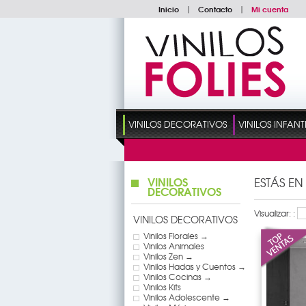
Inicio
|
Contacto
|
Mi cuenta
VINILOS DECORATIVOS
VINILOS INFANT
VINILOS
ESTÁS EN
DECORATIVOS
Visualizar: :
VINILOS DECORATIVOS
Vinilos Florales →
Vinilos Animales
Vinilos Zen →
Vinilos Hadas y Cuentos →
Vinilos Cocinas →
Vinilos Kits
Vinilos Adolescente →