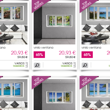
tana
vinilo ventana
vinilo ventana
20,93 €
20,93 €
2
65%
65%
59,80 €
59,80 €
VARIOS
VARIOS
TAMAÑOS
TAMAÑOS