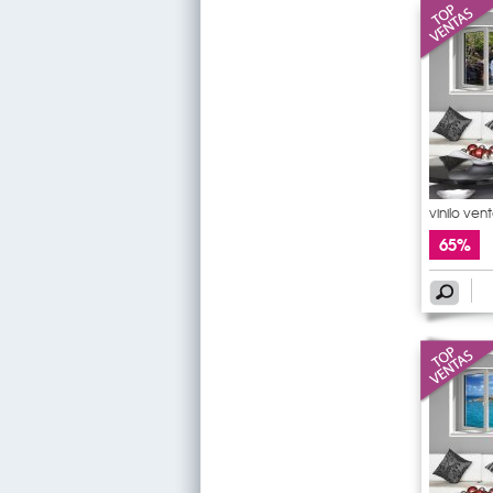
vinilo ven
65%