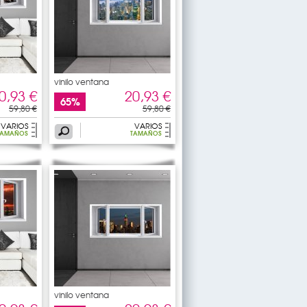
vinilo ventana
0,93 €
20,93 €
65%
59,80 €
59,80 €
VARIOS
VARIOS
TAMAÑOS
TAMAÑOS
vinilo ventana