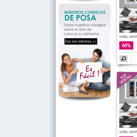
vinilo ven
65%
vinilo ven