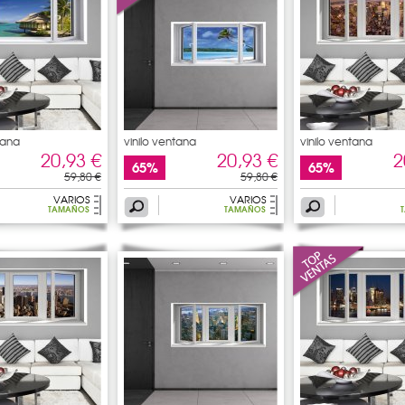
tana
vinilo ventana
vinilo ventana
20,93 €
20,93 €
2
65%
65%
59,80 €
59,80 €
VARIOS
VARIOS
TAMAÑOS
TAMAÑOS