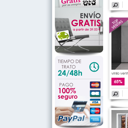
vinilo ven
65%