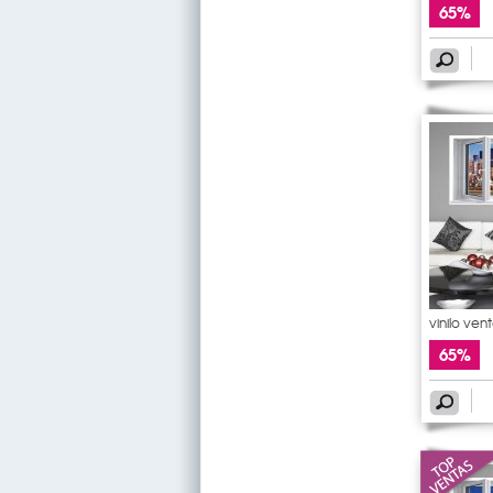
65%
vinilo ven
65%