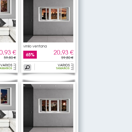
vinilo ventana
0,93 €
20,93 €
65%
59,80 €
59,80 €
VARIOS
VARIOS
TAMAÑOS
TAMAÑOS