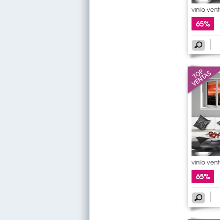
vinilo ven
65%
vinilo ven
65%