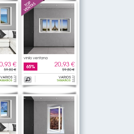
vinilo ventana
0,93 €
20,93 €
65%
59,80 €
59,80 €
VARIOS
VARIOS
TAMAÑOS
TAMAÑOS