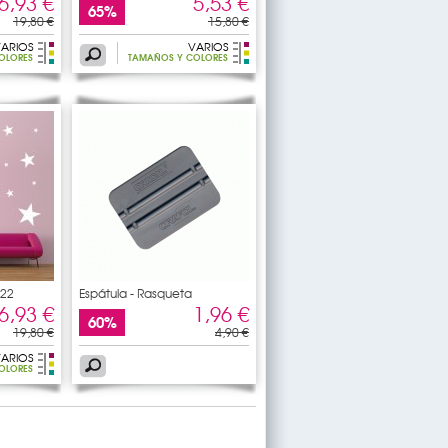
6,93 €
5,53 €
65%
19,80 €
15,80 €
ARIOS
VARIOS
OLORES
TAMAÑOS Y COLORES
 22
Espátula - Rasqueta
6,93 €
1,96 €
60%
19,80 €
4,90 €
ARIOS
OLORES