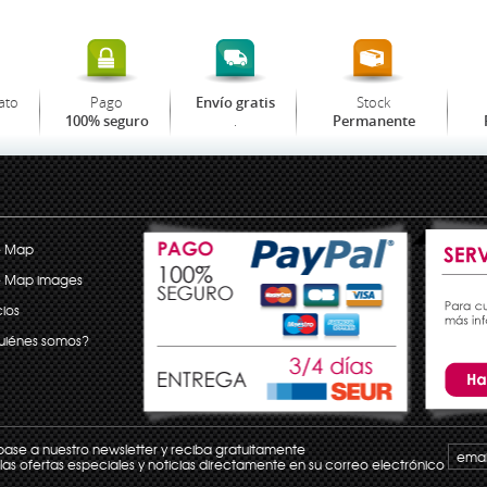
ato
Pago
Stock
Envío gratis
.
100% seguro
Permanente
e Map
e Map images
ios
uiénes somos?
base a nuestro newsletter y reciba gratuitamente
las ofertas especiales y noticias directamente en su correo electrónico