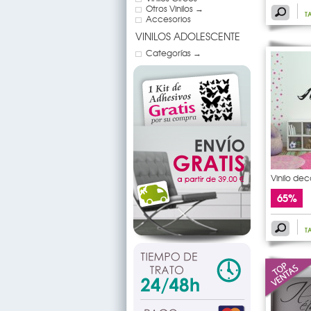
Otros Vinilos →
T
Accesorios
VINILOS ADOLESCENTE
Categorías →
Vinilo dec
65%
T