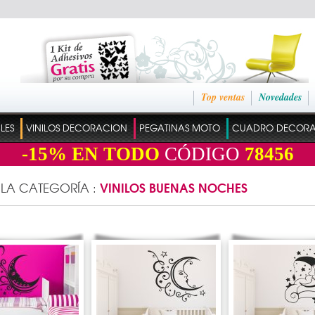
Top ventas
Novedades
ILES
VINILOS DECORACION
PEGATINAS MOTO
CUADRO DECOR
-15%
EN TODO
CÓDIGO
78456
VINILOS BUENAS NOCHES
 LA CATEGORÍA :