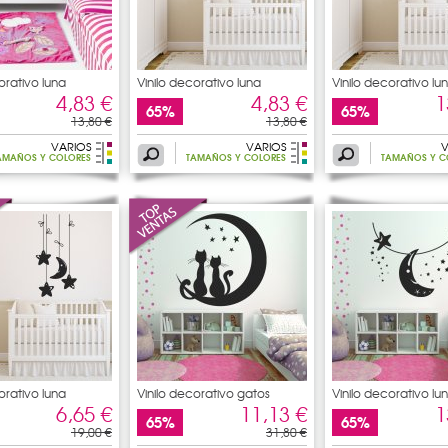
orativo luna
Vinilo decorativo luna
Vinilo decorativo lu
4,83 €
4,83 €
1
65%
65%
13,80 €
13,80 €
VARIOS
VARIOS
V
AMAÑOS Y COLORES
TAMAÑOS Y COLORES
TAMAÑOS Y C
orativo luna
Vinilo decorativo gatos
Vinilo decorativo lu
6,65 €
11,13 €
1
65%
65%
19,00 €
31,80 €