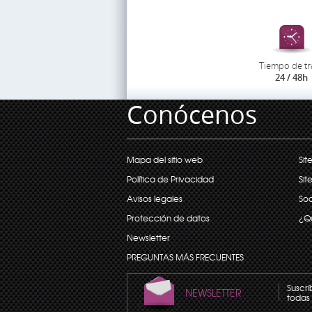
Tiempo de tr
24 / 48h
Conócenos
Mapa del sitio web
Sit
Política de Privacidad
Sit
Avisos legales
Soc
Protección de datos
¿Q
Newsletter
PREGUNTAS MÁS FRECUENTES
Suscrí
NEWSLETTER
todas 