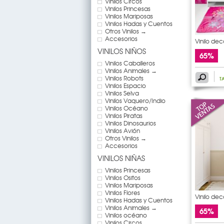
Vinilos Circos
Vinilos Princesas
Vinilos Mariposas
Vinilos Hadas y Cuentos
Otros Vinilos →
Accesorios
Vinilo dec
VINILOS NIÑOS
65%
Vinilos Caballeros
Vinilos Animales →
Vinilos Robots
T
Vinilos Espacio
Vinilos Selva
Vinilos Vaquero/Indio
Vinilos Océano
Vinilos Piratas
Vinilos Dinosaurios
Vinilos Avión
Otros Vinilos →
Accesorios
VINILOS NIÑAS
Vinilos Princesas
Vinilos Ositos
Vinilos Mariposas
Vinilos Flores
Vinilo dec
Vinilos Hadas y Cuentos
Vinilos Animales →
65%
Vinilos océano
Vinilos Circos