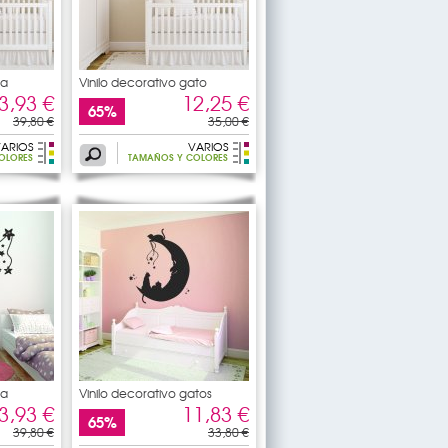
na
Vinilo decorativo gato
3,93 €
12,25 €
65%
39,80 €
35,00 €
ARIOS
VARIOS
OLORES
TAMAÑOS Y COLORES
na
Vinilo decorativo gatos
3,93 €
11,83 €
65%
39,80 €
33,80 €