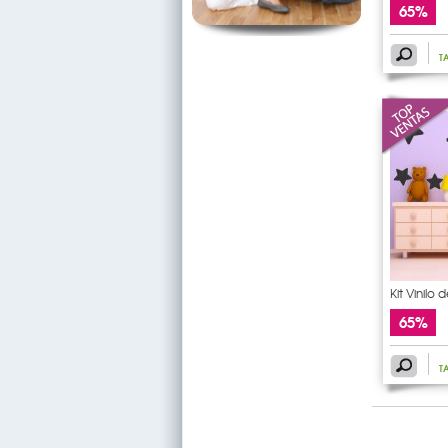
65%
T
Kit Vinilo
65%
T