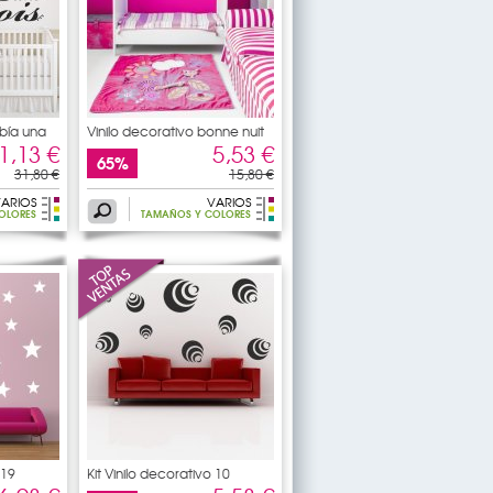
abía una
Vinilo decorativo bonne nuit
1,13 €
5,53 €
65%
31,80 €
15,80 €
ARIOS
VARIOS
OLORES
TAMAÑOS Y COLORES
 19
Kit Vinilo decorativo 10