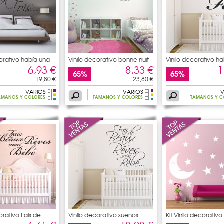
corativo había una
Vinilo decorativo bonne nuit
Vinilo decorativo h
6,93 €
8,33 €
1
65%
65%
19,80 €
23,80 €
VARIOS
VARIOS
V
AMAÑOS Y COLORES
TAMAÑOS Y COLORES
TAMAÑOS Y C
orativo Fais de
Vinilo decorativo sueños
Kit Vinilo decorativo