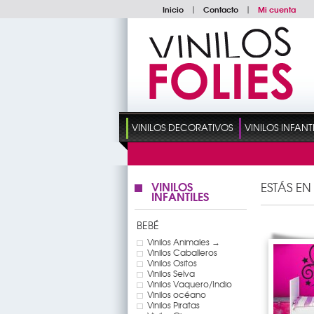
Inicio
|
Contacto
|
Mi cuenta
VINILOS DECORATIVOS
VINILOS INFANT
VINILOS
ESTÁS EN
INFANTILES
BEBÉ
Vinilos Animales →
Vinilos Caballeros
Vinilos Ositos
Vinilos Selva
Vinilos Vaquero/Indio
Vinilos océano
Vinilos Piratas