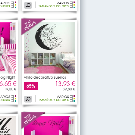
ARIOS
VARIOS
OLORES
TAMAÑOS Y COLORES
oog Night
Vinilo decorativo sueños
6,65 €
13,93 €
65%
19,00 €
39,80 €
ARIOS
VARIOS
OLORES
TAMAÑOS Y COLORES