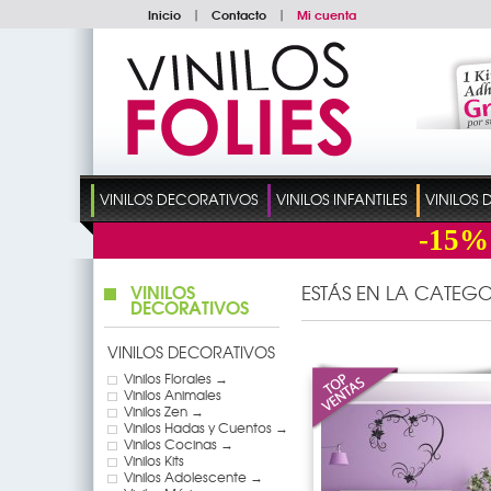
Inicio
|
Contacto
|
Mi cuenta
VINILOS DECORATIVOS
VINILOS INFANTILES
VINILOS
-15%
VINILOS
ESTÁS EN LA CATEGO
DECORATIVOS
VINILOS DECORATIVOS
Vinilos Florales →
Vinilos Animales
Vinilos Zen →
Vinilos Hadas y Cuentos →
Vinilos Cocinas →
Vinilos Kits
Vinilos Adolescente →