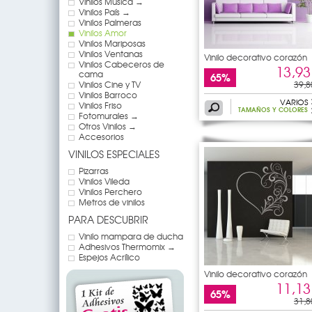
Vinilos Música →
Vinilos País →
Vinilos Palmeras
Vinilos Amor
Vinilos Mariposas
Vinilos Ventanas
Vinilo decorativo corazón
Vinilos Cabeceros de
13,93
cama
65%
Vinilos Cine y TV
39,8
Vinilos Barroco
VARIOS
Vinilos Friso
TAMAÑOS Y COLORES
Fotomurales →
Otros Vinilos →
Accesorios
VINILOS ESPECIALES
Pizarras
Vinilos Vileda
Vinilos Perchero
Metros de vinilos
PARA DESCUBRIR
Vinilo mampara de ducha
Adhesivos Thermomix →
Espejos Acrílico
Vinilo decorativo corazón
11,13
65%
31,8