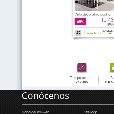
Vinilo decorativo cocina
10,43
65%
29,8
VARIOS
TAMAÑOS Y COLORES
Tiempo de trato
P
24 / 48h
100% 
Conócenos
Mapa del sitio web
Site Map