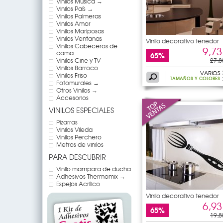
Vinilos Música →
Vinilos País →
Vinilos Palmeras
Vinilos Amor
Vinilos Mariposas
Vinilos Ventanas
Vinilo decorativo tenedor
Vinilos Cabeceros de
9,73
cama
65%
Vinilos Cine y TV
27,8
Vinilos Barroco
VARIOS
Vinilos Friso
TAMAÑOS Y COLORES
Fotomurales →
Otros Vinilos →
Accesorios
VINILOS ESPECIALES
Pizarras
Vinilos Vileda
Vinilos Perchero
Metros de vinilos
PARA DESCUBRIR
Vinilo mampara de ducha
Adhesivos Thermomix →
Espejos Acrílico
Vinilo decorativo tenedor
6,93
65%
19,8