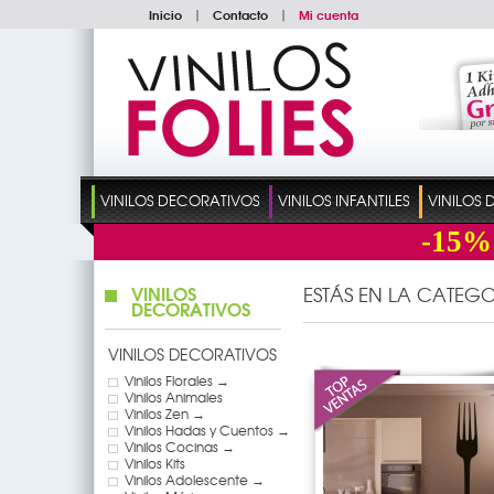
Inicio
|
Contacto
|
Mi cuenta
VINILOS DECORATIVOS
VINILOS INFANTILES
VINILOS
-15%
VINILOS
ESTÁS EN LA CATEGO
DECORATIVOS
VINILOS DECORATIVOS
Vinilos Florales →
Vinilos Animales
Vinilos Zen →
Vinilos Hadas y Cuentos →
Vinilos Cocinas →
Vinilos Kits
Vinilos Adolescente →