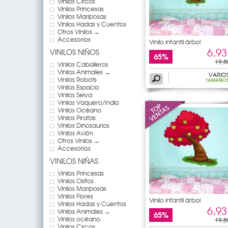
Vinilos Circos
Vinilos Princesas
Vinilos Mariposas
Vinilos Hadas y Cuentos
Otros Vinilos →
Accesorios
Vinilo infantil árbol
6,93
VINILOS NIÑOS
65%
19,8
Vinilos Caballeros
Vinilos Animales →
VARIO
Vinilos Robots
TAMAÑO
Vinilos Espacio
Vinilos Selva
Vinilos Vaquero/Indio
Vinilos Océano
Vinilos Piratas
Vinilos Dinosaurios
Vinilos Avión
Otros Vinilos →
Accesorios
VINILOS NIÑAS
Vinilos Princesas
Vinilos Ositos
Vinilos Mariposas
Vinilos Flores
Vinilo infantil árbol
Vinilos Hadas y Cuentos
6,93
Vinilos Animales →
65%
Vinilos océano
19,8
Vinilos Circos