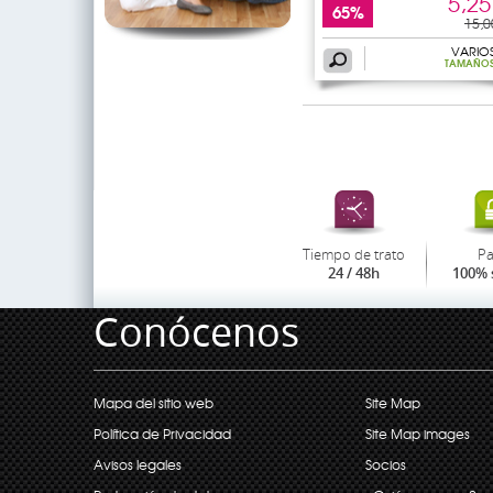
5,25
65%
15,0
VARIO
TAMAÑO
Tiempo de trato
P
24 / 48h
100% 
Conócenos
Mapa del sitio web
Site Map
Política de Privacidad
Site Map images
Avisos legales
Socios