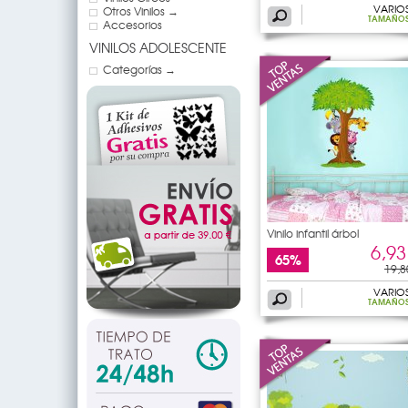
VARIO
Otros Vinilos →
TAMAÑO
Accesorios
VINILOS ADOLESCENTE
Categorías →
Vinilo infantil árbol
6,93
65%
19,8
VARIO
TAMAÑO