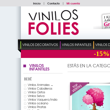
Inicio
|
Contacto
|
Mi cuenta
VINILOS DECORATIVOS
VINILOS INFANTILES
VINILOS
-15%
VINILOS
ESTÁS EN LA CATEGO
INFANTILES
BEBÉ
Vinilos Animales →
Vinilos Caballeros
Vinilos Ositos
Vinilos Selva
Vinilos Vaquero/Indio
Vinilos océano
Vinilos Piratas