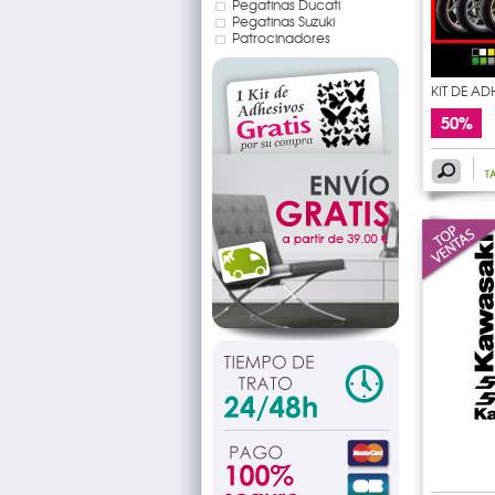
Pegatinas Ducati
Pegatinas Suzuki
Patrocinadores
KIT DE A
LLANTAS
50%
T