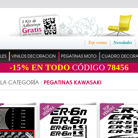
Top ventas
Novedades
ILES
VINILOS DECORACION
PEGATINAS MOTO
CUADRO DECOR
-15%
EN TODO
CÓDIGO
78456
PEGATINAS KAWASAKI
 LA CATEGORÍA :