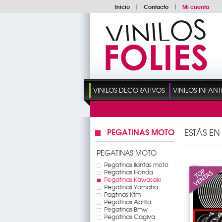
Inicio
|
Contacto
|
Mi cuenta
VINILOS DECORATIVOS
VINILOS INFANT
PEGATINAS MOTO
ESTÁS EN
PEGATINAS MOTO
Pegatinas llantas moto
Pegatinas Honda
Pegatinas Kawasaki
Pegatinas Yamaha
Pagtinas Ktm
Pegatinas Aprilia
Pegatinas Bmw
Pegatinas Cagiva