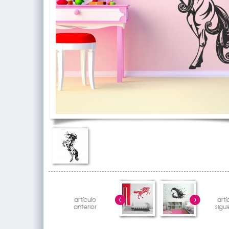
artículo
artí
anterior
sigu