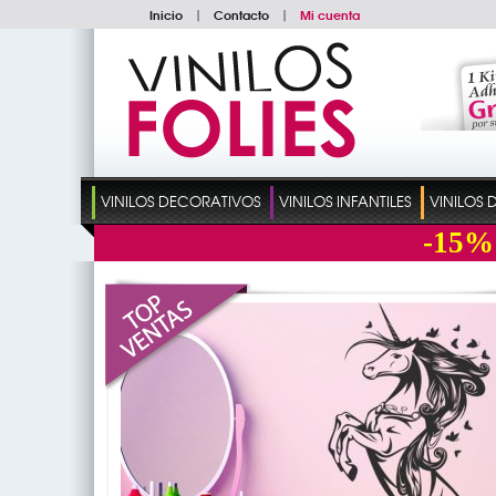
Inicio
|
Contacto
|
Mi cuenta
VINILOS DECORATIVOS
VINILOS INFANTILES
VINILOS
-15%