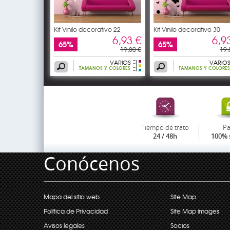
Kit Vinilo decorativo 22
Kit Vinilo decorativo 30
6,93 €
6,9
65%
65%
19,80 €
19,
VARIOS
VARIOS
TAMAÑOS Y COLORES
TAMAÑOS Y COLORES
Tiempo de trato
P
24 / 48h
100% 
Conócenos
Mapa del sitio web
Site Map
Política de Privacidad
Site Map images
Avisos legales
Socios