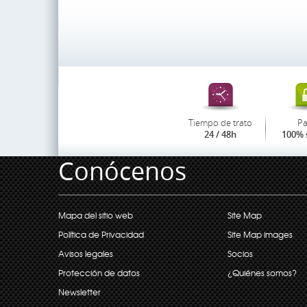
Tiempo de trato
P
24 / 48h
100% 
Conócenos
Mapa del sitio web
Site Map
Política de Privacidad
Site Map images
Avisos legales
Socios
Protección de datos
¿Quiénes somos?
Newsletter