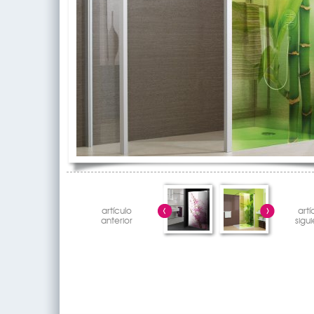
artículo
artí
anterior
sigu