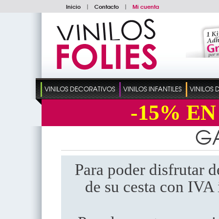
Inicio
|
Contacto
|
Mi cuenta
VINILOS DECORATIVOS
VINILOS INFANTILES
VINILOS
-15%
EN
GA
Para poder disfrutar d
de su cesta con IVA 